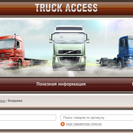
ины
/
Коврики
еще параметры поиска