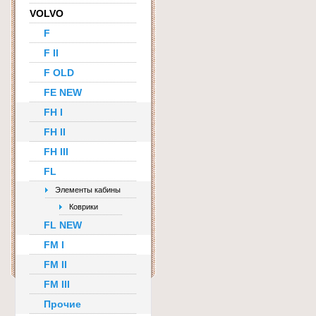
VOLVO
F
F II
F OLD
FE NEW
FH I
FH II
FH III
FL
Элементы кабины
Коврики
FL NEW
FM I
FM II
FM III
Прочие