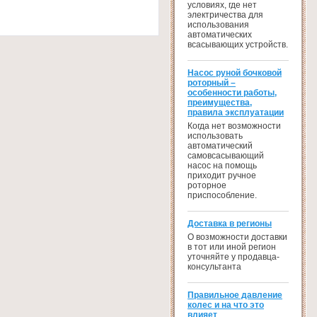
условиях, где нет
электричества для
использования
автоматических
всасывающих устройств.
Насос руной бочковой
роторный –
особенности работы,
преимущества,
правила эксплуатации
Когда нет возможности
использовать
автоматический
самовсасывающий
насос на помощь
приходит ручное
роторное
приспособление.
Доставка в регионы
О возможности доставки
в тот или иной регион
уточняйте у продавца-
консультанта
Правильное давление
колес и на что это
влияет