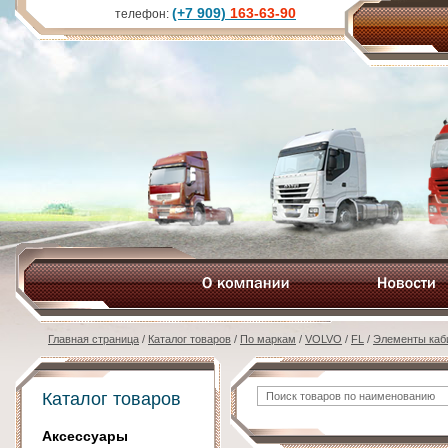
(+7 909)
163-63-90
телефон:
Главная страница
/
Каталог товаров
/
По маркам
/
VOLVO
/
FL
/
Элементы каб
Каталог товаров
Аксессуары