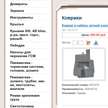
Домкраты
Зеркала
Коврики
Инструменты
Крылья
Коврик в кабину летний ком
Арт.: 05.5173
Крышки б/б, AD blue,
р-ра, масл. горл.,
Цена:
800.00 руб.
расш/б.
Кол-во:
Лебедки
Насосы для
перекачки ГСМ
Пневматика -
тормозная система,
головки, шланги
Пневматика -
шланги, трубки, нак-
ки, пистолеты,
Каталожный номер:
05.5173
вентили
Применяемость:
VOLVO FL
Описание:
Турция
Ремни крепления
груза
Светотехника