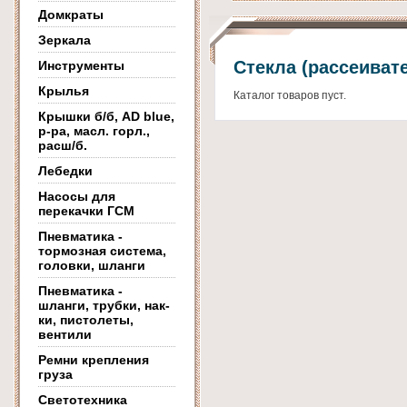
Домкраты
Зеркала
Стекла (рассеиват
Инструменты
Крылья
Каталог товаров пуст.
Крышки б/б, AD blue,
р-ра, масл. горл.,
расш/б.
Лебедки
Насосы для
перекачки ГСМ
Пневматика -
тормозная система,
головки, шланги
Пневматика -
шланги, трубки, нак-
ки, пистолеты,
вентили
Ремни крепления
груза
Светотехника