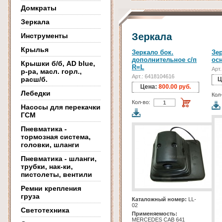
Домкраты
Зеркала
Зеркала
Инструменты
Крылья
Зеркало бок.
Зер
дополнительное с/п
ос
Крышки б/б, AD blue,
R=L
Арт
р-ра, масл. горл.,
Арт.: 6418104616
расш/б.
Ц
Цена:
800.00 руб.
Лебедки
Кол
Кол-во:
Насосы для перекачки
ГСМ
Пневматика -
тормозная система,
головки, шланги
Пневматика - шланги,
трубки, нак-ки,
пистолеты, вентили
Ремни крепления
груза
Каталожный номер:
LL-
02
Светотехника
Применяемость:
MERCEDES CAB 641