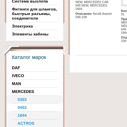
Система выхлопа
NEW, MERCEDES CAB
649 NEW, MERCEDES
Фитинги для шлангов,
1844
Кат
быстрые разъемы,
Описание:
Китай Аналог
01
048-108
соединители
При
MER
Электрика
NEW
649
184
Элементы кабины
Опи
108
Каталог марок
DAF
IVECO
MAN
MERCEDES
0303
0403
1844
ACTROS