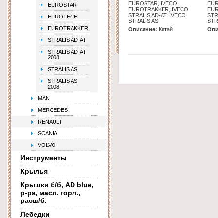
EUROSTAR, IVECO
EUR
EUROSTAR
EUROTRAKKER, IVECO
EUR
STRALIS AD-AT, IVECO
STR
EUROTECH
STRALIS AS
STR
EUROTRAKKER
Описание:
Китай
Опи
STRALIS AD-AT
STRALIS AD-AT
2008
STRALIS AS
STRALIS AS
2008
MAN
MERCEDES
RENAULT
SCANIA
VOLVO
Инструменты
Крылья
Крышки б/б, AD blue,
р-ра, масл. горл.,
расш/б.
Лебедки