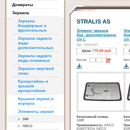
Домкраты
Зеркала
STRALIS AS
Зеркала
бордюрные и
фронтальные
Элемент зеркала
Эле
бок. дополнителного
бок
Зеркала заднего
с/п L
с/п
вида
Арт.: 93193197
Арт.
дополнительные
Цена:
770.00 руб.
Зеркала заднего
вида основные
Кол-во:
Кол-
Зеркало мертвой
зоны
Кронштейны и
крышки
кронштейнов
Крышки зеркал и
корпуса
Элементы зеркал
Каталожный номер:
Кат
DAF
168B
168
Применяемость:
IVECO
При
IVECO
EUROTECH, IVECO
EUR