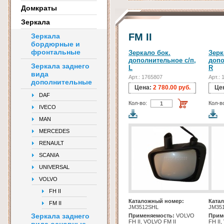
Домкраты
Зеркала
FM II
Зеркала
бордюрные и
фронтальные
Зеркало бок.
Зерк
дополнительное с/п,
допо
Зеркала заднего
L
R
вида
Арт.: 1765807
Арт.:
дополнительные
Цена:
2 780.00 руб.
Це
DAF
Кол-во:
Кол-в
IVECO
MAN
MERCEDES
RENAULT
SCANIA
UNIVERSAL
VOLVO
FH II
Каталожный номер:
Ката
FM II
JM3512SHL
JM35
Зеркала заднего
Применяемость:
VOLVO
Прим
FH II, VOLVO FM II
FH II