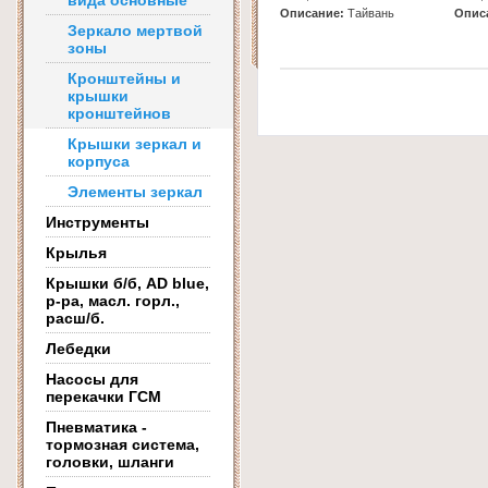
вида основные
Описание:
Тайвань
Опис
Зеркало мертвой
зоны
Кронштейны и
крышки
кронштейнов
Крышки зеркал и
корпуса
Элементы зеркал
Инструменты
Крылья
Крышки б/б, AD blue,
р-ра, масл. горл.,
расш/б.
Лебедки
Насосы для
перекачки ГСМ
Пневматика -
тормозная система,
головки, шланги