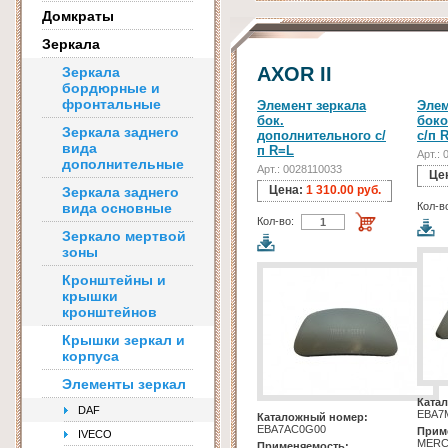
Домкраты
Зеркала
AXOR II
Зеркала
бордюрные и
фронтальные
Элемент зеркала
Элем
бок.
боко
Зеркала заднего
дополнительного с/
с/п 
вида
п R=L
Арт.:
дополнительные
Арт.: 0028110033
Це
Цена:
1 310.00 руб.
Зеркала заднего
вида основные
Кол-в
Кол-во:
Зеркало мертвой
зоны
Кронштейны и
крышки
кронштейнов
Крышки зеркал и
корпуса
Элементы зеркал
Ката
DAF
EBA7
Каталожный номер:
EBA7AC0G00
Прим
IVECO
MERC
Применяемость: