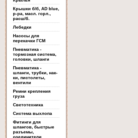
Крылья
Крышки б/б, AD blue,
р-ра, масл. горл.,
расш/б.
Лебедки
Насосы для
перекачки ГСМ
Пневматика -
тормозная система,
головки, шланги
Пневматика -
шланги, трубки, нак-
ки, пистолеты,
вентили
Ремни крепления
груза
Светотехника
Система выхлопа
Фитинги для
шлангов, быстрые
разъемы,
соединители