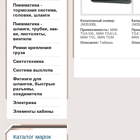
Пневматика -
тормозная система,
головки, шланги
Каталожный номер:
Ката
Пневматика -
JM3530BL
JM35
шланги, трубки, нак-
Применяемость:
MAN
Прим
ки, пистолеты,
TGA XXL, MAN TGA LX,
TGA 
MAN TGL, MAN TGM
MAN 
вентили
Описание:
Тайвань
Опис
Ремни крепления
груза
Светотехника
Система выхлопа
Фитинги для
шлангов, быстрые
разъемы,
соединители
Электрика
Элементы кабины
Каталог марок