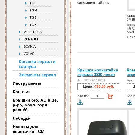
Описание:
Тайвань
TGL
TGM
Ката
TGS
JM35
TGX
Прим
TGA 
MERCEDES
MAN 
Опис
RENAULT
SCANIA
VOLVO
Крышки зеркал и
корпуса
Крышка кронштейна
Кры
Элементы зеркал
зеркала 3530 левая
зер
Арт.: 81637310261
Арт.
Инструменты
Цена:
490.00 руб.
Ц
Крылья
Кол-во:
Кол-в
Крышки б/б, AD blue,
р-ра, масл. горл.,
расш/б.
Лебедки
Насосы для
перекачки ГСМ