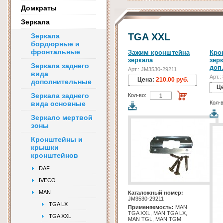
Домкраты
Зеркала
TGA XXL
Зеркала
бордюрные и
фронтальные
Зажим кронштейна
Кро
зеркала
зерк
Зеркала заднего
доп.
Арт.: JM3530-29211
вида
Арт.
Цена:
210.00 руб.
дополнительные
Ц
Зеркала заднего
Кол-во:
вида основные
Кол-в
Зеркало мертвой
зоны
Кронштейны и
крышки
кронштейнов
DAF
IVECO
MAN
Каталожный номер:
JM3530-29211
TGA LX
Применяемость:
MAN
TGA XXL, MAN TGA LX,
TGA XXL
MAN TGL, MAN TGM