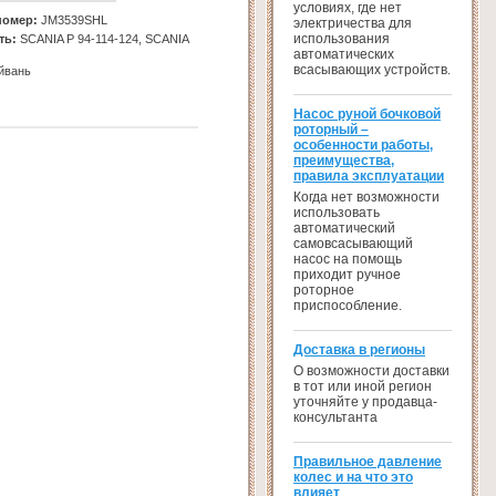
условиях, где нет
номер:
JM3539SHL
электричества для
использования
ть:
SCANIA Р 94-114-124, SCANIA
автоматических
всасывающих устройств.
йвань
Насос руной бочковой
роторный –
особенности работы,
преимущества,
правила эксплуатации
Когда нет возможности
использовать
автоматический
самовсасывающий
насос на помощь
приходит ручное
роторное
приспособление.
Доставка в регионы
О возможности доставки
в тот или иной регион
уточняйте у продавца-
консультанта
Правильное давление
колес и на что это
влияет