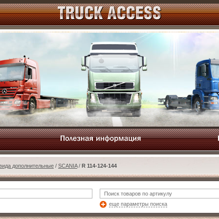
 вида дополнительные
/
SCANIA
/
R 114-124-144
еще параметры поиска