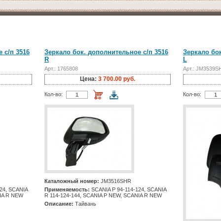
 с/п 3516
Зеркало бок. дополнительное с/п 3516
Зеркало бок
R
L
Арт.: 1765808
Арт.: JM3539S
Цена:
3 700.00 руб.
Кол-во:
Кол-во:
Каталожный номер:
JM3516SHR
24, SCANIA
Применяемость:
SCANIA Р 94-114-124, SCANIA
NIA R NEW
R 114-124-144, SCANIA P NEW, SCANIA R NEW
Описание:
Тайвань