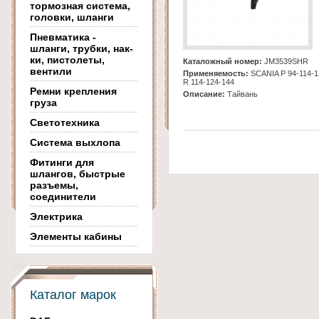
тормозная система,
головки, шланги
Пневматика -
шланги, трубки, нак-
ки, пистолеты,
Каталожный номер:
JM3539SHR
вентили
Применяемость:
SCANIA Р 94-114-1
R 114-124-144
Ремни крепления
Описание:
Тайвань
груза
Светотехника
Система выхлопа
Фитинги для
шлангов, быстрые
разъемы,
соединители
Электрика
Элементы кабины
Каталог марок