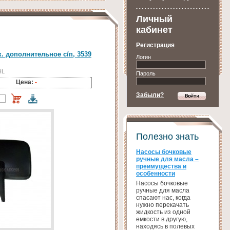
Личный
кабинет
Регистрация
. дополнительное с/п, 3539
Логин
HL
Пароль
Цена:
-
Забыли?
Полезно знать
Насосы бочковые
ручные для масла –
преимущества и
особенности
Насосы бочковые
ручные для масла
спасают нас, когда
нужно перекачать
жидкость из одной
емкости в другую,
находясь в полевых