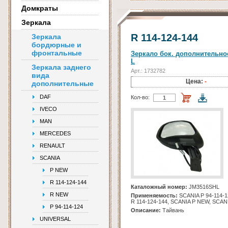
Домкраты
Зеркала
R 114-124-144
Зеркала
бордюрные и
фронтальные
Зеркало бок. дополнительное
L
Зеркала заднего
Арт.: 1732782
вида
Цена:
-
дополнительные
DAF
Кол-во:
IVECO
MAN
MERCEDES
RENAULT
SCANIA
P NEW
R 114-124-144
Каталожный номер:
JM3516SHL
R NEW
Применяемость:
SCANIA Р 94-114-1
R 114-124-144, SCANIA P NEW, SCA
Р 94-114-124
Описание:
Тайвань
UNIVERSAL