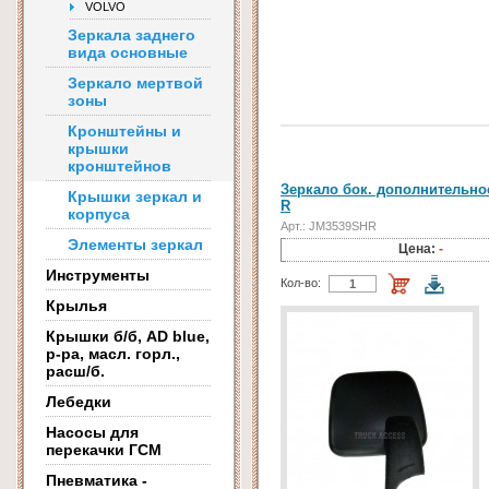
VOLVO
Зеркала заднего
вида основные
Зеркало мертвой
зоны
Кронштейны и
крышки
кронштейнов
Зеркало бок. дополнительное
Крышки зеркал и
R
корпуса
Арт.: JM3539SHR
Элементы зеркал
Цена:
-
Инструменты
Кол-во:
Крылья
Крышки б/б, AD blue,
р-ра, масл. горл.,
расш/б.
Лебедки
Насосы для
перекачки ГСМ
Пневматика -