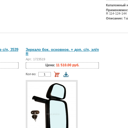
Каталожный 
Применяемос
R 114-124-144
Описание:
Та
 с/п, 3539
Зеркало бок. основное. + доп. с/п, эл/п
R
Арт.: 1723519
Цена:
11 510.00 руб.
Кол-во: