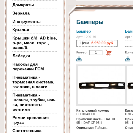
Домкраты
Зеркала
Бамперы
Инструменты
Крылья
Бампер
Бам
Арт.: 1290191
Арт.:
Крышки б/б, AD blue,
р-ра, масл. горл.,
Цена:
6 950.00 руб.
расш/б.
Кол-во:
Кол-в
Лебедки
Насосы для
перекачки ГСМ
Пневматика -
тормозная система,
головки, шланги
Пневматика -
шланги, трубки, нак-
ки, пистолеты,
вентили
Каталожный номер:
Ката
ED01040000
D70.
Ремни крепления
Применяемость:
DAF XF
Прим
груза
95 I, DAF XF 95 II
95 I,
Описание:
Тайвань
Опис
Светотехника