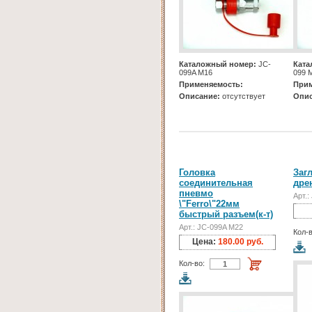
Каталожный номер:
JC-
Ката
099A M16
099 
Применяемость:
Прим
Описание:
отсутствует
Опис
Головка
Заг
соединительная
дре
пневмо
Арт.:
\"Ferro\"22мм
быстрый разъем(к-т)
Арт.: JC-099A M22
Кол-в
Цена:
180.00 руб.
Кол-во: