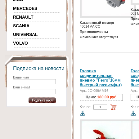
MERCEDES
Ката
001 
RENAULT
Прим
Каталожный номер:
Опис
SCANIA
48014 AA,CC
Применяемость:
UNIVERSAL
Описание:
отсутствует
VOLVO
Подписка на новости
Головка
Гол
соединительная
сое
Ваше имя
пневмо "Ferro"16мм
пне
быстрый разъем(к-т)
быс
Ваш e-mail
Арт.: JC-099A M16
Арт.:
Цена:
180.00 руб.
Ц
Кол-во:
Кол-в