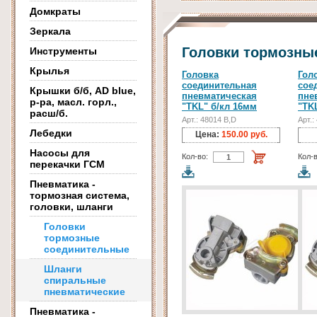
Домкраты
Зеркала
Головки тормозны
Инструменты
Крылья
Головка
Гол
соединительная
сое
Крышки б/б, AD blue,
пневматическая
пне
р-ра, масл. горл.,
"TKL" б/кл 16мм
"TK
расш/б.
Арт.: 48014 B,D
Арт.:
Лебедки
Цена:
150.00 руб.
Насосы для
Кол-во:
Кол-в
перекачки ГСМ
Пневматика -
тормозная система,
головки, шланги
Головки
тормозные
соединительные
Шланги
спиральные
пневматические
Пневматика -