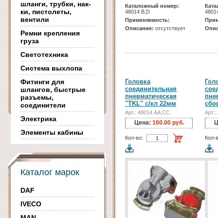
шланги, трубки, нак-
Каталожный номер:
Ката
ки, пистолеты,
48014 B,D
4801
вентили
Применяемость:
Прим
Описание:
отсутствует
Опис
Ремни крепления
груза
Светотехника
Система выхлопа
Фитинги для
Головка
Гол
соединительная
сое
шлангов, быстрые
пневматическая
пне
разъемы,
"TKL" с/кл 22мм
сбор
соединители
Арт.: 48014 AA,CC
Арт.:
Электрика
Цена:
160.00 руб.
Ц
Элементы кабины
Кол-во:
Кол-в
Каталог марок
DAF
IVECO
MAN