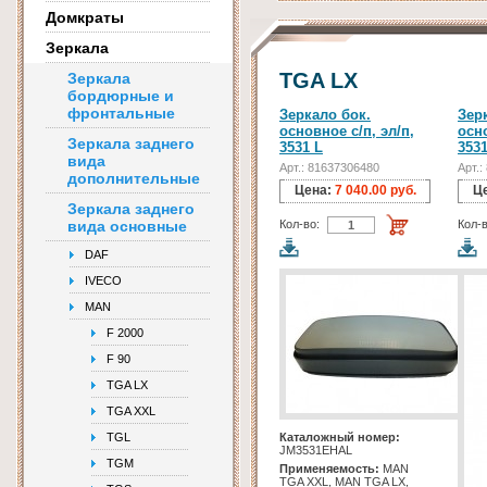
Домкраты
Зеркала
TGA LX
Зеркала
бордюрные и
фронтальные
Зеркало бок.
Зер
основное с/п, эл/п,
осно
Зеркала заднего
3531 L
353
вида
Арт.: 81637306480
Арт.
дополнительные
Цена:
7 040.00 руб.
Ц
Зеркала заднего
вида основные
Кол-во:
Кол-в
DAF
IVECO
MAN
F 2000
F 90
TGA LX
TGA XXL
TGL
Каталожный номер:
JM3531EHAL
TGM
Применяемость:
MAN
TGA XXL, MAN TGA LX,