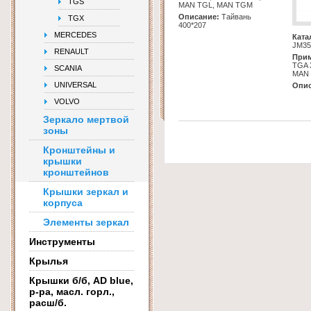
TGS
MAN TGL, MAN TGM
Описание:
Тайвань
TGX
400*207
MERCEDES
Ката
JM3
RENAULT
Прим
TGA 
SCANIA
MAN 
UNIVERSAL
Опис
VOLVO
Зеркало мертвой
зоны
Кронштейны и
крышки
кронштейнов
Крышки зеркал и
корпуса
Элементы зеркал
Инструменты
Крылья
Крышки б/б, AD blue,
р-ра, масл. горл.,
расш/б.