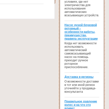
условиях, где нет
электричества для
использования
автоматических
всасывающих устройств.
Насос руной бочковой
роторный –
особенности работы,
преимущества,
правила эксплуатации
Когда нет возможности
использовать
автоматический
самовсасывающий
насос на помощь
приходит ручное
роторное
приспособление.
Доставка в регионы
О возможности доставки
в тот или иной регион
уточняйте у продавца-
консультанта
Правильное давление
колес и на что это
влияет