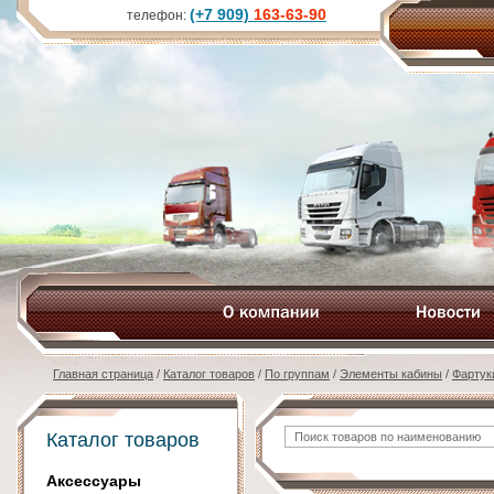
(+7 909)
163-63-90
телефон:
Главная страница
/
Каталог товаров
/
По группам
/
Элементы кабины
/
Фартук
Каталог товаров
Аксессуары