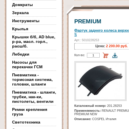
Домкраты
Зеркала
PREMIUM
Инструменты
Крылья
Фартук заднего колеса верхн
S
Крышки б/б, AD blue,
Арт.: 5010228253
р-ра, масл. горл.,
расш/б.
Цена:
2 200.00 руб.
Лебедки
Кол-во:
Насосы для
перекачки ГСМ
Пневматика -
тормозная система,
головки, шланги
Пневматика - шланги,
трубки, нак-ки,
пистолеты, вентили
Каталожный номер:
201.28253
Ремни крепления
Применяемость:
RENAULT PREMIU
груза
PREMIUM NEW
Описание:
COSPEL Италия
Светотехника