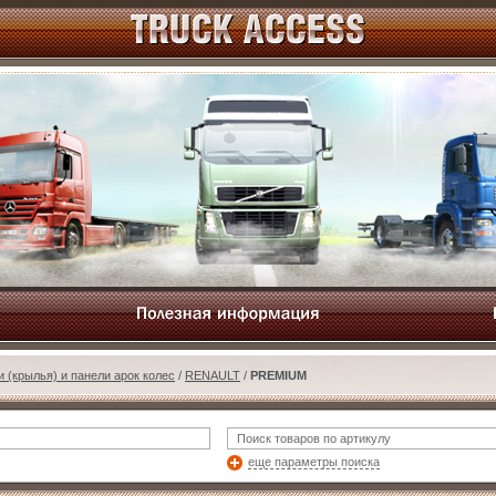
и (крылья) и панели арок колес
/
RENAULT
/
PREMIUM
еще параметры поиска