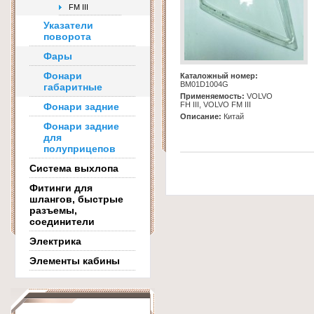
FM III
Указатели
поворота
Фары
Фонари
Каталожный номер:
BM01D1004G
габаритные
Применяемость:
VOLVO
FH III, VOLVO FM III
Фонари задние
Описание:
Китай
Фонари задние
для
полуприцепов
Система выхлопа
Фитинги для
шлангов, быстрые
разъемы,
соединители
Электрика
Элементы кабины