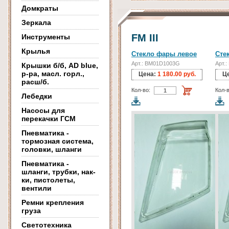
Домкраты
Зеркала
FM III
Инструменты
Крылья
Стекло фары левое
Сте
Арт.: BM01D1003G
Арт.:
Крышки б/б, AD blue,
р-ра, масл. горл.,
Цена:
1 180.00 руб.
Ц
расш/б.
Кол-во:
Кол-в
Лебедки
Насосы для
перекачки ГСМ
Пневматика -
тормозная система,
головки, шланги
Пневматика -
шланги, трубки, нак-
ки, пистолеты,
вентили
Ремни крепления
груза
Светотехника