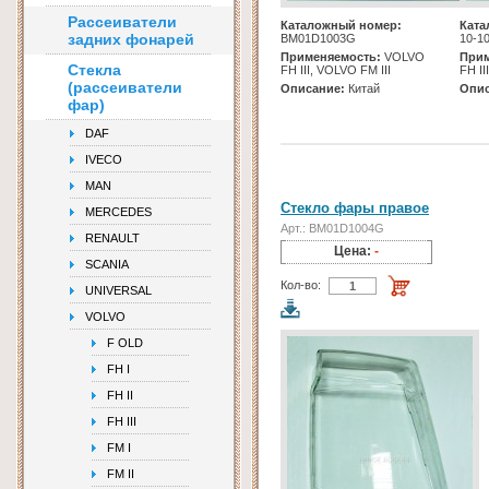
Рассеиватели
Каталожный номер:
Ката
задних фонарей
BM01D1003G
10-1
Применяемость:
VOLVO
Прим
Стекла
FH III, VOLVO FM III
FH II
(рассеиватели
Описание:
Китай
Опис
фар)
DAF
IVECO
MAN
Стекло фары правое
MERCEDES
Арт.: BM01D1004G
RENAULT
Цена:
-
SCANIA
Кол-во:
UNIVERSAL
VOLVO
F OLD
FH I
FH II
FH III
FM I
FM II