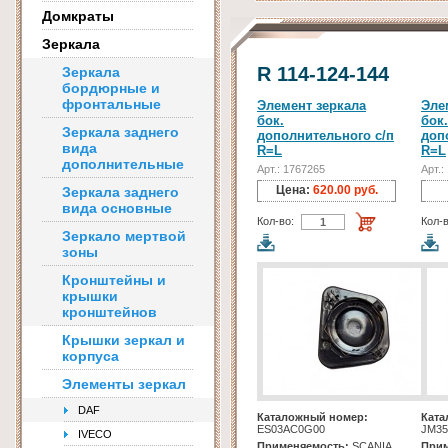
Домкраты
Зеркала
R 114-124-144
Зеркала
бордюрные и
фронтальные
Элемент зеркала
Эле
бок.
бок.
Зеркала заднего
дополнительного с/п
доп
вида
R=L
R=L
дополнительные
Арт.: 1767265
Арт.:
Цена:
620.00 руб.
Зеркала заднего
вида основные
Кол-во:
Кол-в
Зеркало мертвой
зоны
Кронштейны и
крышки
кронштейнов
Крышки зеркал и
корпуса
Элементы зеркал
DAF
Каталожный номер:
Ката
ES03AC0G00
JM3
IVECO
Применяемость:
SCANIA
Прим