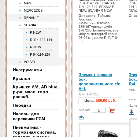
MAN
Р 94-114-124, SCANIA R
Р 94
114-124-144, SCANIA P
114-
MERCEDES
NEW, SCANIA R NEW
NEW,
Описание:
Тайвань
Опис
RENAULT
Аналоги:
JM3516SGHРазмер:
SCANIA
188*167Артикул дубл.
1767265Применение: все
P NEW
модели четвертой серии
96-04 гг. , серии R, P, T 04
R 114-124-144
г. >
R NEW
Р 94-114-124
VOLVO
Инструменты
Элемент зеркала
Эле
Крылья
бок.
бок
дополнительного с/п
R=L
Крышки б/б, AD blue,
R=L
Арт.:
р-ра, масл. горл.,
Арт.: 1767265
расш/б.
Цена:
580.00 руб.
Лебедки
Кол-в
Кол-во:
Насосы для
перекачки ГСМ
Пневматика -
тормозная система,