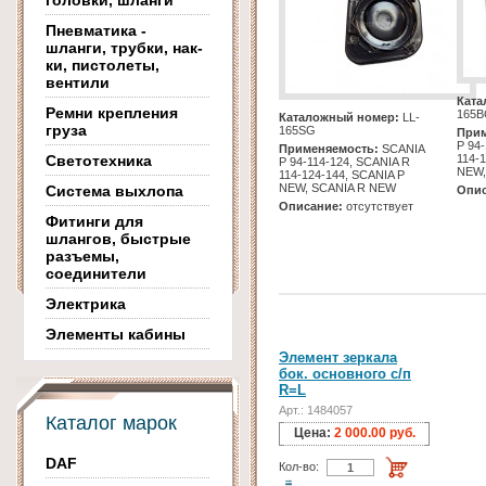
головки, шланги
Пневматика -
шланги, трубки, нак-
ки, пистолеты,
вентили
Ката
Ремни крепления
165
Каталожный номер:
LL-
груза
165SG
Прим
Р 94
Применяемость:
SCANIA
Светотехника
114-
Р 94-114-124, SCANIA R
NEW,
114-124-144, SCANIA P
NEW, SCANIA R NEW
Система выхлопа
Опис
Описание:
отсутствует
Фитинги для
шлангов, быстрые
разъемы,
соединители
Электрика
Элементы кабины
Элемент зеркала
бок. основного с/п
R=L
Арт.: 1484057
Каталог марок
Цена:
2 000.00 руб.
DAF
Кол-во: