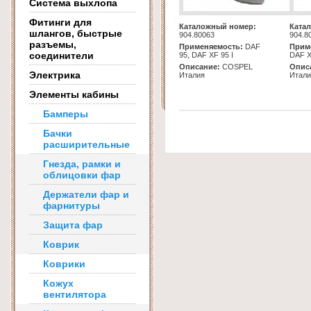
Система выхлопа
Фитинги для
Каталожный номер:
Ката
шлангов, быстрые
904.80063
904.8
разъемы,
Применяемость:
DAF
Прим
соединители
95, DAF XF 95 I
DAF X
Описание:
COSPEL
Опис
Электрика
Италия
Итали
Элементы кабины
Бамперы
Бачки
расширительные
Гнезда, рамки и
облицовки фар
Держатели фар и
фарнитуры
Защита фар
Коврик
Коврики
Кожух
вентилятора