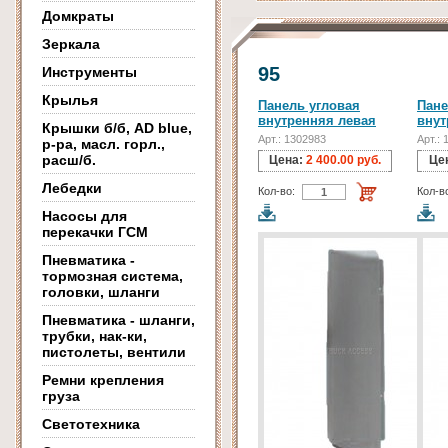
Домкраты
Зеркала
95
Инструменты
Крылья
Панель угловая
Пане
внутренняя левая
внут
Крышки б/б, AD blue,
Арт.: 1302983
Арт.:
р-ра, масл. горл.,
расш/б.
Цена:
2 400.00 руб.
Це
Лебедки
Кол-во:
Кол-в
Насосы для
перекачки ГСМ
Пневматика -
тормозная система,
головки, шланги
Пневматика - шланги,
трубки, нак-ки,
пистолеты, вентили
Ремни крепления
груза
Светотехника