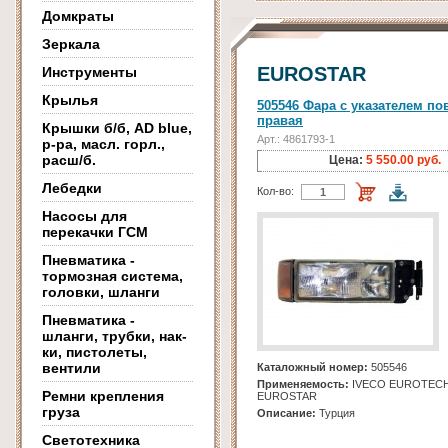
Домкраты
Зеркала
EUROSTAR
Инструменты
Крылья
505546 Фара с указателем по
правая
Крышки б/б, AD blue,
Арт.: 4861793-1
р-ра, масл. горл.,
расш/б.
Цена:
5 550.00 руб.
Лебедки
Кол-во:
Насосы для
перекачки ГСМ
Пневматика -
тормозная система,
головки, шланги
Пневматика -
шланги, трубки, нак-
ки, пистолеты,
вентили
Каталожный номер:
505546
Применяемость:
IVECO EUROTECH
Ремни крепления
EUROSTAR
груза
Описание:
Турция
Светотехника