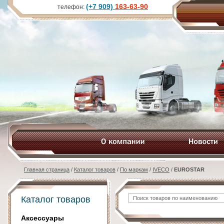
(+7 909)
163-63-90
телефон:
Главная страница
/
Каталог товаров
/
По маркам
/
IVECO
/
EUROSTAR
Каталог товаров
Аксессуары