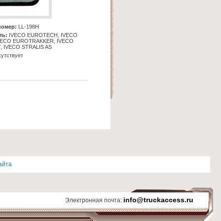
номер:
LL-198Н
ть:
IVECO EUROTECH, IVECO
VECO EUROTRAKKER, IVECO
, IVECO STRALIS AS
утствует
айта
info@truckaccess.ru
Электронная почта: