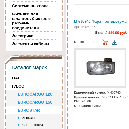
Система выхлопа
Фитинги для
шлангов, быстрые
M 630743 Фара противотуман
разъемы,
Арт.: M 630743
соединители
Цена:
2 880.00 руб.
Электрика
Кол-во:
Элементы кабины
Каталог марок
DAF
IVECO
Каталожный номер:
M 630743
EUROCARGO 120
Применяемость:
IVECO EUROTECH
EUROSTAR
EUROCARGO 150
Описание:
Турция
EUROSTAR
Зеркала
Светотехника