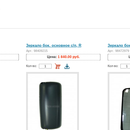
R
Зеркало бок. основное с/п, R
Зеркало бок
Арт.: 98409215
Арт.: 98472979
Цена:
1 840.00 руб.
Кол-во:
Кол-во: