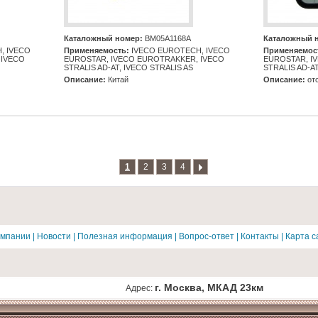
Каталожный номер:
BM05A1168A
Каталожный 
, IVECO
Применяемость:
IVECO EUROTECH, IVECO
Применяемос
 IVECO
EUROSTAR, IVECO EUROTRAKKER, IVECO
EUROSTAR, I
STRALIS AD-AT, IVECO STRALIS AS
STRALIS AD-AT
Описание:
Китай
Описание:
отс
1
2
3
4
омпании
|
Новости
|
Полезная информация
|
Вопрос-ответ
|
Контакты
|
Карта с
г. Москва, МКАД 23км
Адрес: