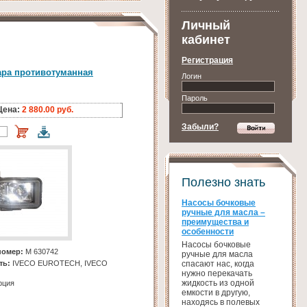
Личный
кабинет
Регистрация
ара противотуманная
Логин
Пароль
Цена:
2 880.00 руб.
Забыли?
Полезно знать
Насосы бочковые
ручные для масла –
преимущества и
особенности
Насосы бочковые
номер:
M 630742
ручные для масла
спасают нас, когда
ть:
IVECO EUROTECH, IVECO
нужно перекачать
жидкость из одной
рция
емкости в другую,
находясь в полевых