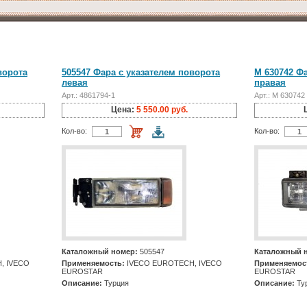
ворота
505547 Фара с указателем поворота
M 630742 Ф
левая
правая
Арт.: 4861794-1
Арт.: M 630742
Цена:
5 550.00 руб.
Кол-во:
Кол-во:
Каталожный номер:
505547
Каталожный 
, IVECO
Применяемость:
IVECO EUROTECH, IVECO
Применяемос
EUROSTAR
EUROSTAR
Описание:
Турция
Описание:
Ту