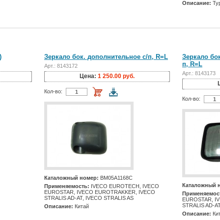
Описание:
Ту
)
Зеркало бок. дополнительное с/п, R=L
Зеркало бок
п, R=L
Арт.: 8143172
Арт.: 8143173
Цена:
1 250.00 руб.
Кол-во:
Кол-во:
Каталожный номер:
BM05A1168C
Каталожный 
Применяемость:
IVECO EUROTECH, IVECO
EUROSTAR, IVECO EUROTRAKKER, IVECO
Применяемос
STRALIS AD-AT, IVECO STRALIS AS
EUROSTAR, I
STRALIS AD-AT
Описание:
Китай
Описание:
Ки