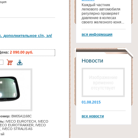
рция
Каждый частник
легкового автомобиля
регулярно проверяет
давление в колесах
своего железного коня...
вся информация
. дополнительное с/п, эл/
Цена:
2 090.00 руб.
Новости
01.08.2015
все новости
номер:
BM05A1168C
ть:
IVECO EUROTECH, IVECO
VECO EUROTRAKKER, IVECO
, IVECO STRALIS AS
тай