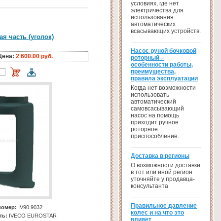
условиях, где нет
электричества для
использования
автоматических
всасывающих устройств.
я часть (уголок)
Насос руной бочковой
Цена:
2 600.00 руб.
роторный –
особенности работы,
преимущества,
правила эксплуатации
Когда нет возможности
использовать
автоматический
самовсасывающий
насос на помощь
приходит ручное
роторное
приспособление.
Доставка в регионы
О возможности доставки
в тот или иной регион
уточняйте у продавца-
консультанта
Правильное давление
номер:
IV90.9032
колес и на что это
ть:
IVECO EUROSTAR
влияет