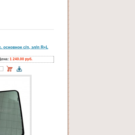
. основное с/п, эл/п R=L
Цена:
1 240.00 руб.