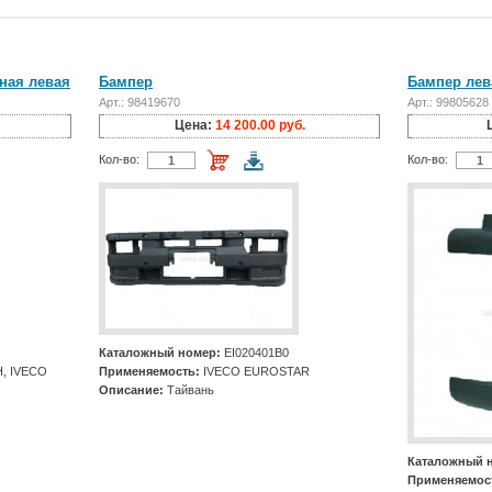
ная левая
Бампер
Бампер лева
Арт.: 98419670
Арт.: 99805628
Цена:
14 200.00 руб.
Кол-во:
Кол-во:
Каталожный номер:
EI020401B0
, IVECO
Применяемость:
IVECO EUROSTAR
Описание:
Тайвань
Каталожный 
Применяемос