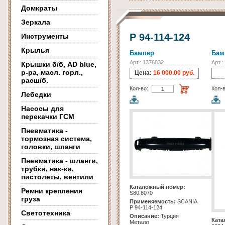
Домкраты
Зеркала
Р 94-114-124
Инструменты
Крылья
Бампер
Бам
Арт.: 1376832
Арт.:
Крышки б/б, AD blue,
р-ра, масл. горл.,
Цена:
16 000.00 руб.
расш/б.
Кол-во:
Кол-в
Лебедки
Насосы для
перекачки ГСМ
Пневматика -
тормозная система,
головки, шланги
Пневматика - шланги,
трубки, нак-ки,
пистолеты, вентили
Каталожный номер:
Ремни крепления
S80.8070
груза
Применяемость:
SCANIA
Р 94-114-124
Светотехника
Описание:
Турция
Ката
Металл