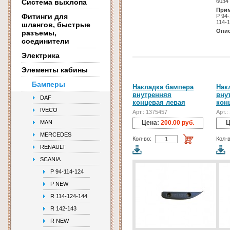
Система выхлопа
6034
Прим
Фитинги для
Р 94
114-
шлангов, быстрые
Опис
разъемы,
соединители
Электрика
Элементы кабины
Бамперы
Накладка бампера
Нак
внутренняя
вну
DAF
концевая левая
кон
IVECO
Арт.: 1375457
Арт.:
MAN
Цена:
200.00 руб.
Ц
MERCEDES
Кол-во:
Кол-в
RENAULT
SCANIA
P 94-114-124
P NEW
R 114-124-144
R 142-143
R NEW