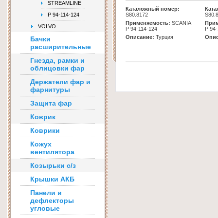
STREAMLINE
Каталожный номер:
Ката
Р 94-114-124
S80.8172
S80.
Применяемость:
SCANIA
Прим
VOLVO
Р 94-114-124
Р 94
Описание:
Турция
Опис
Бачки
расширительные
Гнезда, рамки и
облицовки фар
Держатели фар и
фарнитуры
Защита фар
Коврик
Коврики
Кожух
вентилятора
Козырьки с/з
Крышки АКБ
Панели и
дефлекторы
угловые