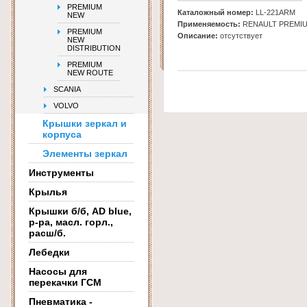
PREMIUM
Каталожный номер:
LL-221ARM
NEW
Применяемость:
RENAULT PREMI
PREMIUM
Описание:
отсутствует
NEW
DISTRIBUTION
PREMIUM
NEW ROUTE
SCANIA
VOLVO
Крышки зеркал и
корпуса
Элементы зеркал
Инструменты
Крылья
Крышки б/б, AD blue,
р-ра, масл. горл.,
расш/б.
Лебедки
Насосы для
перекачки ГСМ
Пневматика -