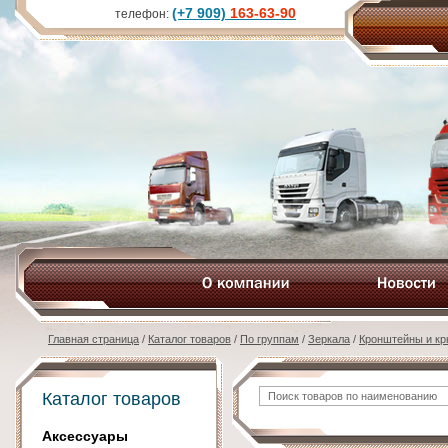
(+7 909)
163-63-90
телефон:
Главная страница
/
Каталог товаров
/
По группам
/
Зеркала
/
Кронштейны и к
Каталог товаров
Аксессуары