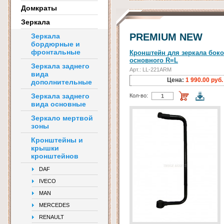
Домкраты
Зеркала
PREMIUM NEW
Зеркала
бордюрные и
фронтальные
Кронштейн для зеркала боко
основного R=L
Зеркала заднего
Арт.: LL-221ARM
вида
Цена:
1 990.00 руб.
дополнительные
Зеркала заднего
Кол-во:
вида основные
Зеркало мертвой
зоны
Кронштейны и
крышки
кронштейнов
DAF
IVECO
MAN
MERCEDES
RENAULT