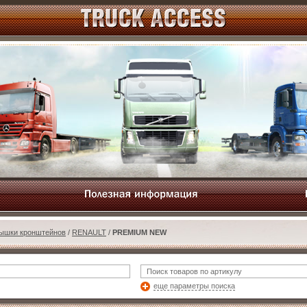
рышки кронштейнов
/
RENAULT
/
PREMIUM NEW
еще параметры поиска