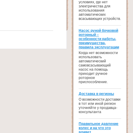
условиях, где нет
электричества для
использования
автоматических
всасывающих устройств.
Насос руной бочковой
роторный –
особенности работы,
преимущества,
правила эксплуатации
Когда нет возможности
использовать
автоматический
самовсасывающий
насос на помощь
приходит ручное
роторное
приспособление.
Доставка в регионы
О возможности доставки
в тот или иной регион
уточняйте у продавца-
консультанта
Правильное давление
колес и на что это
влияет