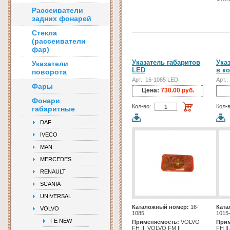
Рассеиватели
задних фонарей
Стекла
(рассеиватели
фар)
Указатель габаритов
Ука
Указатели
LED
в к
поворота
Арт.: 16-1085 LED
Арт.
Фары
Цена:
730.00 руб.
Фонари
Кол-во:
Кол-в
габаритные
DAF
IVECO
MAN
MERCEDES
RENAULT
SCANIA
UNIVERSAL
Каталожный номер:
16-
Ката
VOLVO
1085
1015
FE NEW
Применяемость:
VOLVO
Прим
FH II, VOLVO FM II
FH II