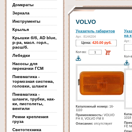
Домкраты
Зеркала
VOLVO
Инструменты
Крылья
Указатель габаритов
Ука
на 
Арт.: 8144204
Крышки б/б, AD blue,
Арт.:
р-ра, масл. горл.,
Цена:
420.00 руб.
расш/б.
Кол-во:
Лебедки
Кол-в
Насосы для
перекачки ГСМ
Пневматика -
тормозная система,
головки, шланги
Пневматика -
шланги, трубки, нак-
ки, пистолеты,
Каталожный номер:
16-
вентили
1110
Ката
Применяемость:
VOLVO
Ремни крепления
1018
FH II, VOLVO FM II
груза
Прим
Описание:
отсутствует
FE N
Светотехника
Опис