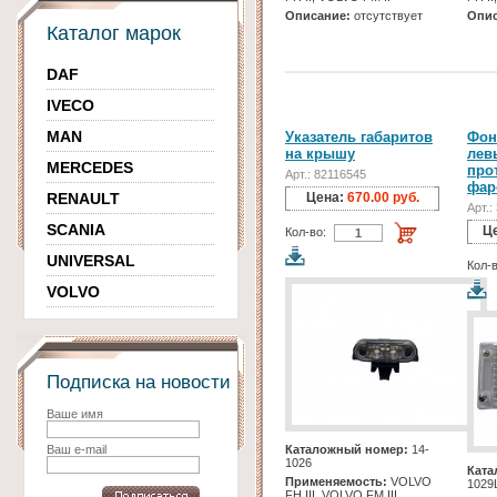
Описание:
отсутствует
Опис
Каталог марок
DAF
IVECO
MAN
Указатель габаритов
Фон
на крышу
лев
MERCEDES
про
Арт.: 82116545
фар
RENAULT
Цена:
670.00 руб.
Арт.:
SCANIA
Ц
Кол-во:
UNIVERSAL
Кол-в
VOLVO
Подписка на новости
Ваше имя
Ваш e-mail
Каталожный номер:
14-
1026
Ката
Применяемость:
VOLVO
1029
FH III, VOLVO FM III