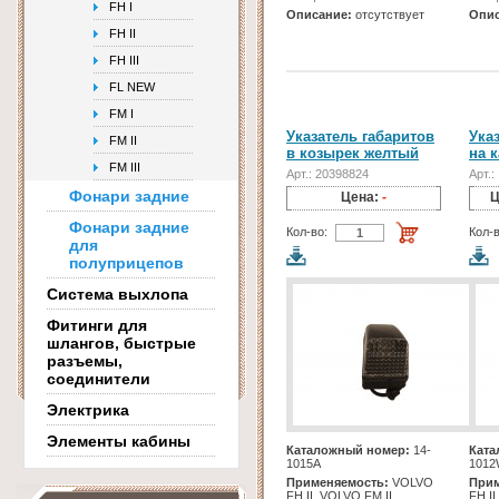
FH I
Описание:
отсутствует
Опис
FH II
FH III
FL NEW
FM I
Указатель габаритов
Ука
FM II
в козырек желтый
на 
FM III
Арт.: 20398824
Арт.:
Фонари задние
Цена:
-
Ц
Фонари задние
Кол-во:
Кол-в
для
полуприцепов
Система выхлопа
Фитинги для
шлангов, быстрые
разъемы,
соединители
Электрика
Элементы кабины
Каталожный номер:
14-
Ката
1015A
101
Применяемость:
VOLVO
Прим
FH II, VOLVO FM II
FH II