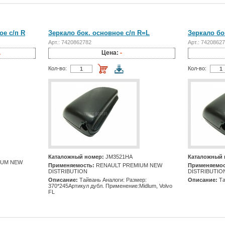
ое с/п R
Зеркало бок. основное с/п R=L
Зеркало бо
Арт.: 7420862782
Арт.: 7420862
.
Цена:
-
Кол-во:
Кол-во:
Каталожный номер:
JM3521HA
Каталожный 
IUM NEW
Применяемость:
RENAULT PREMIUM NEW
Применяемос
DISTRIBUTION
DISTRIBUTIO
Описание:
Тайвань Аналоги: Размер:
Описание:
Та
370*245Артикул дубл. Применение:Midlum, Volvo
FL