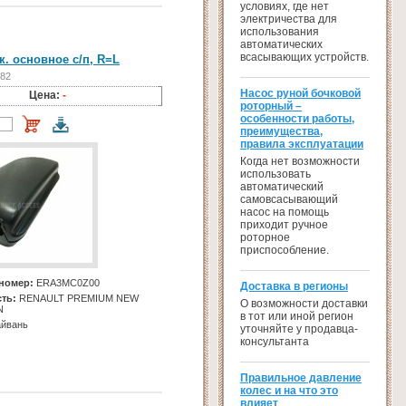
условиях, где нет
электричества для
использования
автоматических
всасывающих устройств.
к. основное с/п, R=L
782
Насос руной бочковой
Цена:
-
роторный –
особенности работы,
преимущества,
правила эксплуатации
Когда нет возможности
использовать
автоматический
самовсасывающий
насос на помощь
приходит ручное
роторное
приспособление.
номер:
ERA3MC0Z00
Доставка в регионы
ть:
RENAULT PREMIUM NEW
О возможности доставки
N
в тот или иной регион
йвань
уточняйте у продавца-
консультанта
Правильное давление
колес и на что это
влияет