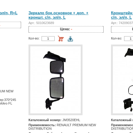
эл/п, R=L
Зеркало бок.основное + доп. +
Кронштейн 
кроншт. с/п, эл/п, L
с/п, эл/п, L
Арт.: 5010623689
Арт.: 7420903
.
Цена:
-
Кол-во:
Кол-во:
IUM NEW
ер:370*245
Volvo FL
Каталожный номер:
JM3520EHL
Каталожный 
Применяемость:
RENAULT PREMIUM NEW
Применяемос
DISTRIBUTION
DISTRIBUTIO