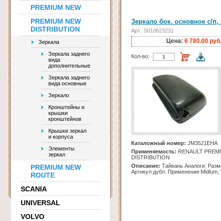
PREMIUM NEW
PREMIUM NEW
Зеркало бок. основное с/п, 
DISTRIBUTION
Арт.: 5010623231
Цена:
6 780.00 руб
Зеркала
Зеркала заднего
Кол-во:
вида
дополнительные
Зеркала заднего
вида основные
Зеркало
Кронштейны и
крышки
кронштейнов
Крышки зеркал
и корпуса
Каталожный номер:
JM3521EHA
Элементы
Применяемость:
RENAULT PREM
зеркал
DISTRIBUTION
Описание:
Тайвань Аналоги: Разм
PREMIUM NEW
Артикул дубл. Применение:Midlum, 
ROUTE
SCANIA
UNIVERSAL
VOLVO