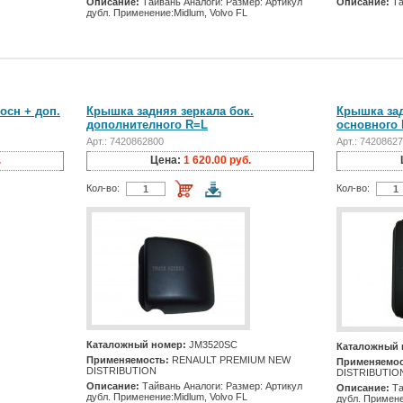
Описание:
Тайвань Аналоги: Размер: Артикул
Описание:
Та
дубл. Применение:Midlum, Volvo FL
осн + доп.
Крышка задняя зеркала бок.
Крышка зад
дополнителного R=L
основного
Арт.: 7420862800
Арт.: 7420862
.
Цена:
1 620.00 руб.
Кол-во:
Кол-во:
Каталожный номер:
JM3520SC
Каталожный 
Применяемость:
RENAULT PREMIUM NEW
Применяемос
DISTRIBUTION
DISTRIBUTIO
Описание:
Тайвань Аналоги: Размер: Артикул
Описание:
Та
дубл. Применение:Midlum, Volvo FL
дубл. Примене