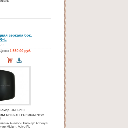
йвань
няя зеркала бок.
 R=L
779
Цена:
1 550.00 руб.
номер:
JM3521C
ть:
RENAULT PREMIUM NEW
N
йвань Аналоги: Размер: Артикул
ние:Midlum, Volvo FL