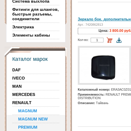
Система выхлопа
Фитинги для шлангов,
быстрые разъемы,
соединители
Зеркало бок. дополнительн
Арт.: 7420862813
Электрика
Цена:
3 800.00 руб
Элементы кабины
Кол-во:
Каталог марок
DAF
IVECO
MAN
Каталожный номер:
ERA3AC0Z01
MERCEDES
Применяемость:
RENAULT PREM
DISTRIBUTION
RENAULT
Описание:
Тайвань
MAGNUM
MAGNUM NEW
PREMIUM