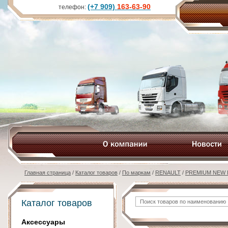
(+7 909)
163-63-90
телефон:
Главная страница
/
Каталог товаров
/
По маркам
/
RENAULT
/
PREMIUM NEW 
Каталог товаров
Аксессуары