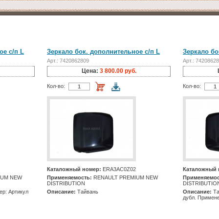
е с/п L
Зеркало бок. дополнительное с/п L
Зеркало бо
Арт.: 7420862809
Арт.: 7420862
Цена:
3 800.00 руб.
Кол-во:
Кол-во:
Каталожный номер:
ERA3AC0Z02
Каталожный 
IUM NEW
Применяемость:
RENAULT PREMIUM NEW
Применяемос
DISTRIBUTION
DISTRIBUTIO
ер: Артикул
Описание:
Тайвань
Описание:
Та
дубл. Примене