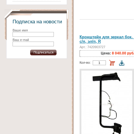
Подписка на новости
Ваше имя
Кронштейн для зеркал бок. 
Ваш e-mail
с/п, эл/п, R
Арт.: 7420903727
Цена:
8 040.00 руб
Кол-во: