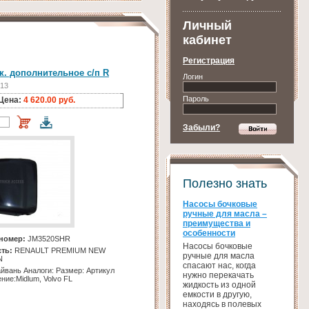
Личный
кабинет
Регистрация
к. дополнительное с/п R
Логин
813
Пароль
Цена:
4 620.00 руб.
Забыли?
Полезно знать
Насосы бочковые
ручные для масла –
преимущества и
особенности
номер:
JM3520SHR
Насосы бочковые
ть:
RENAULT PREMIUM NEW
ручные для масла
N
спасают нас, когда
йвань Аналоги: Размер: Артикул
нужно перекачать
ние:Midlum, Volvo FL
жидкость из одной
емкости в другую,
находясь в полевых