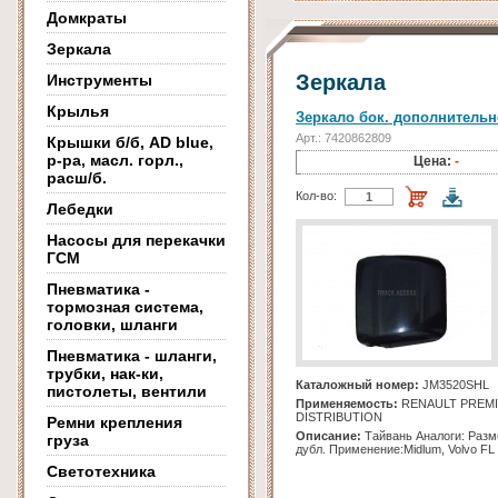
Домкраты
Зеркала
Зеркала
Инструменты
Крылья
Зеркало бок. дополнительно
Арт.: 7420862809
Крышки б/б, AD blue,
р-ра, масл. горл.,
Цена:
-
расш/б.
Кол-во:
Лебедки
Насосы для перекачки
ГСМ
Пневматика -
тормозная система,
головки, шланги
Пневматика - шланги,
трубки, нак-ки,
Каталожный номер:
JM3520SHL
пистолеты, вентили
Применяемость:
RENAULT PREM
DISTRIBUTION
Ремни крепления
Описание:
Тайвань Аналоги: Разм
груза
дубл. Применение:Midlum, Volvo FL
Светотехника