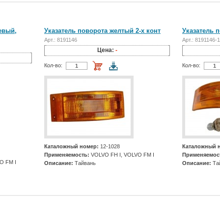
евый,
Указатель поворота желтый 2-х конт
Указатель п
Арт.: 8191146
Арт.: 8191146-1
Цена:
-
Кол-во:
Кол-во:
Каталожный номер:
12-1028
Каталожный 
Применяемость:
VOLVO FH I, VOLVO FM I
Применяемос
O FM I
Описание:
Тайвань
Описание:
Та