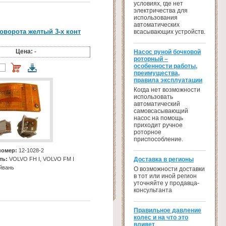
условиях, где нет
электричества для
использования
автоматических
оворота желтый 3-х конт
всасывающих устройств.
Цена:
-
Насос руной бочковой
роторный –
особенности работы,
преимущества,
правила эксплуатации
Когда нет возможности
использовать
автоматический
самовсасывающий
насос на помощь
приходит ручное
роторное
приспособление.
номер:
12-1028-2
Доставка в регионы
ть:
VOLVO FH I, VOLVO FM I
йвань
О возможности доставки
в тот или иной регион
уточняйте у продавца-
консультанта
Правильное давление
колес и на что это
влияет