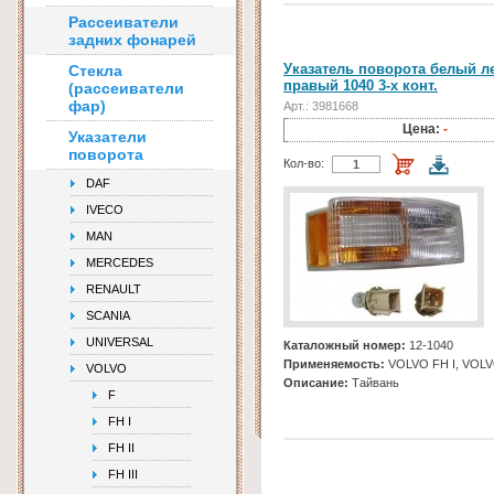
Рассеиватели
задних фонарей
Указатель поворота белый л
Стекла
правый 1040 3-х конт.
(рассеиватели
фар)
Арт.: 3981668
Цена:
-
Указатели
поворота
Кол-во:
DAF
IVECO
MAN
MERCEDES
RENAULT
SCANIA
UNIVERSAL
Каталожный номер:
12-1040
Применяемость:
VOLVO FH I, VOLV
VOLVO
Описание:
Тайвань
F
FH I
FH II
FH III