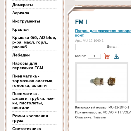
Домкраты
Зеркала
FM I
Инструменты
Крылья
Патрон для указателя поворо
конт.
Крышки б/б, AD blue,
Арт.: MU-12-1040-1
р-ра, масл. горл.,
расш/б.
Цена:
-
Лебедки
Кол-во:
Насосы для
перекачки ГСМ
Пневматика -
тормозная система,
головки, шланги
Пневматика -
шланги, трубки, нак-
ки, пистолеты,
вентили
Каталожный номер:
MU-12-1040-1
Применяемость:
VOLVO FH I, VOLV
Ремни крепления
Описание:
Тайвань
груза
Светотехника