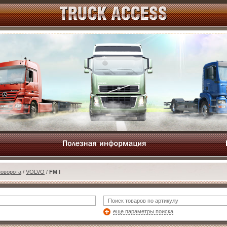
поворота
/
VOLVO
/
FM I
еще параметры поиска