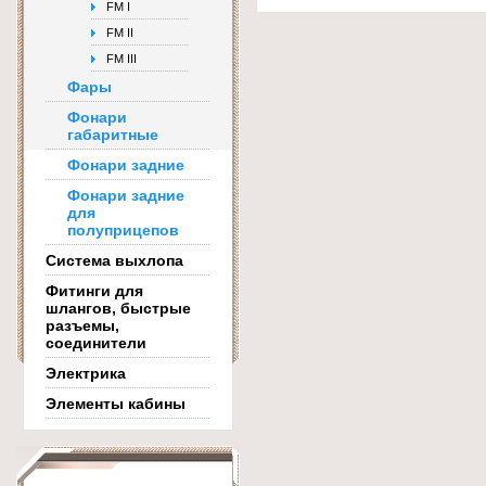
FM I
FM II
FM III
Фары
Фонари
габаритные
Фонари задние
Фонари задние
для
полуприцепов
Система выхлопа
Фитинги для
шлангов, быстрые
разъемы,
соединители
Электрика
Элементы кабины