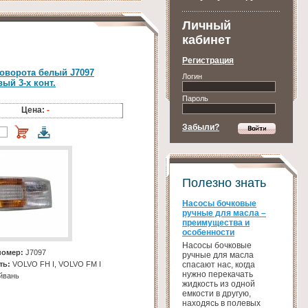
Личный
кабинет
Регистрация
поворота белый J7097
Логин
ый 3-х конт.
Пароль
Цена:
-
Забыли?
Полезно знать
Насосы бочковые
ручные для масла –
преимущества и
особенности
Насосы бочковые
номер:
J7097
ручные для масла
спасают нас, когда
ть:
VOLVO FH I, VOLVO FM I
нужно перекачать
йвань
жидкость из одной
емкости в другую,
находясь в полевых