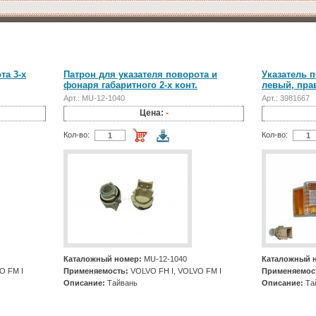
та 3-х
Патрон для указателя поворота и
Указатель 
фонаря габаритного 2-х конт.
левый, прав
Арт.: MU-12-1040
Арт.: 3981667
Цена:
-
Кол-во:
Кол-во:
Каталожный номер:
MU-12-1040
Каталожный 
O FM I
Применяемость:
VOLVO FH I, VOLVO FM I
Применяемос
Описание:
Тайвань
Описание:
Та