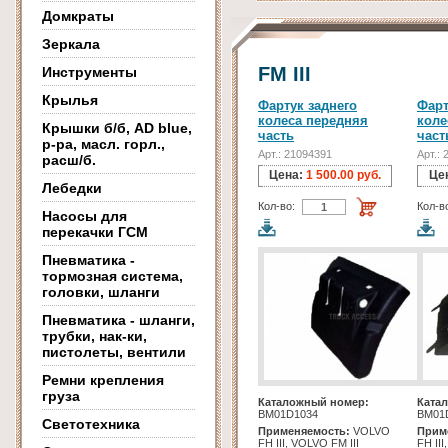
Домкраты
Зеркала
FM III
Инструменты
Крылья
Фартук заднего
Фарт
колеса передняя
коле
Крышки б/б, AD blue,
часть
част
р-ра, масл. горл.,
Арт.: 21094391
Арт.:
расш/б.
Цена:
1 500.00 руб.
Це
Лебедки
Кол-во:
Кол-в
Насосы для
перекачки ГСМ
Пневматика -
тормозная система,
головки, шланги
Пневматика - шланги,
трубки, нак-ки,
пистолеты, вентили
Ремни крепления
груза
Каталожный номер:
Ката
BM01D1034
BM01
Светотехника
Применяемость:
VOLVO
Прим
FH III, VOLVO FM III
FH III