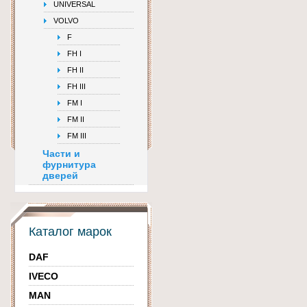
UNIVERSAL
VOLVO
F
FH I
FH II
FH III
FM I
FM II
FM III
Части и
фурнитура
дверей
Каталог марок
DAF
IVECO
MAN