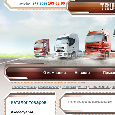
(+7 909)
163-63-90
телефон:
Главная страница
/
Каталог товаров
/
По маркам
/
IVECO
/
STRALIS AD-AT
/
Э
Каталог товаров
Аксессуары