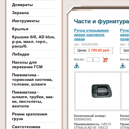
Домкраты
Зеркала
Части и фурнитура
Инструменты
Крылья
Ручка открывания
Ручк
двери наружняя
двер
Крышки б/б, AD blue,
левая
прав
р-ра, масл. горл.,
Арт.: 504052936L
Арт.:
расш/б.
Цена:
1 700.00 руб.
Це
Лебедки
Кол-во:
Кол-в
Насосы для
перекачки ГСМ
Пневматика -
тормозная система,
головки, шланги
Пневматика -
шланги, трубки, нак-
ки, пистолеты,
вентили
Ремни крепления
Каталожный номер:
Ката
груза
EI0506G002
EI050
Применяемость:
IVECO
Прим
Светотехника
STRALIS AD-AT, IVECO
STRAL