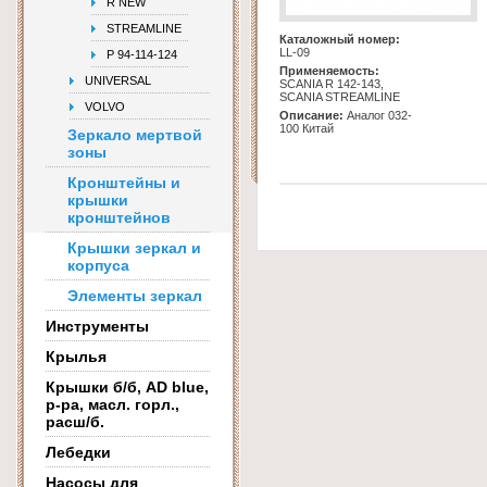
R NEW
STREAMLINE
Каталожный номер:
LL-09
Р 94-114-124
Применяемость:
UNIVERSAL
SCANIA R 142-143,
SCANIA STREAMLINE
VOLVO
Описание:
Аналог 032-
100 Китай
Зеркало мертвой
зоны
Кронштейны и
крышки
кронштейнов
Крышки зеркал и
корпуса
Элементы зеркал
Инструменты
Крылья
Крышки б/б, AD blue,
р-ра, масл. горл.,
расш/б.
Лебедки
Насосы для