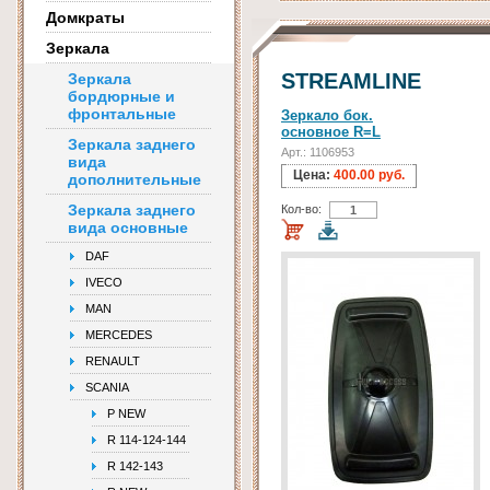
Домкраты
Зеркала
STREAMLINE
Зеркала
бордюрные и
фронтальные
Зеркало бок.
основное R=L
Зеркала заднего
Арт.: 1106953
вида
Цена:
400.00 руб.
дополнительные
Зеркала заднего
Кол-во:
вида основные
DAF
IVECO
MAN
MERCEDES
RENAULT
SCANIA
P NEW
R 114-124-144
R 142-143