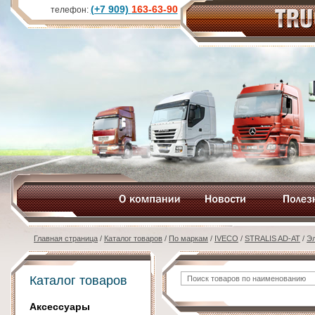
(+7 909)
163-63-90
телефон:
Главная страница
/
Каталог товаров
/
По маркам
/
IVECO
/
STRALIS AD-AT
/
Э
Каталог товаров
Аксессуары