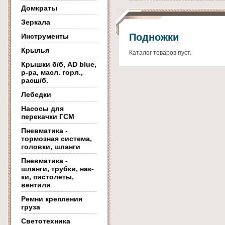
Домкраты
Зеркала
Подножки
Инструменты
Крылья
Каталог товаров пуст.
Крышки б/б, AD blue,
р-ра, масл. горл.,
расш/б.
Лебедки
Насосы для
перекачки ГСМ
Пневматика -
тормозная система,
головки, шланги
Пневматика -
шланги, трубки, нак-
ки, пистолеты,
вентили
Ремни крепления
груза
Светотехника