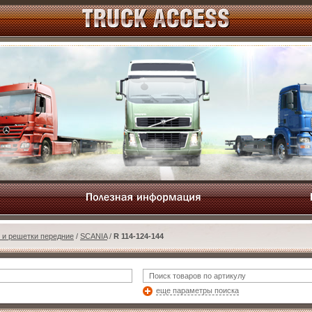
 и решетки передние
/
SCANIA
/
R 114-124-144
еще параметры поиска