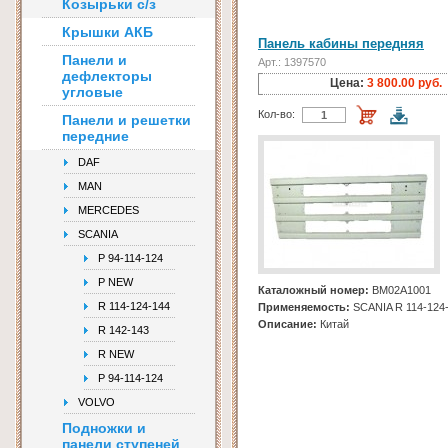
Козырьки с/з
Крышки АКБ
Панель кабины передняя
Панели и
Арт.: 1397570
дефлекторы
Цена:
3 800.00 руб.
угловые
Кол-во:
Панели и решетки
передние
DAF
MAN
MERCEDES
SCANIA
P 94-114-124
P NEW
Каталожный номер:
BM02A1001
R 114-124-144
Применяемость:
SCANIA R 114-124
Описание:
Китай
R 142-143
R NEW
Р 94-114-124
VOLVO
Подножки и
панели ступеней