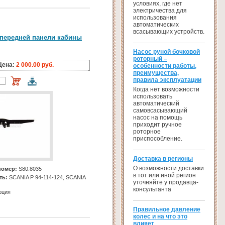
условиях, где нет
электричества для
использования
автоматических
всасывающих устройств.
передней панели кабины
Насос руной бочковой
роторный –
Цена:
2 000.00 руб.
особенности работы,
преимущества,
правила эксплуатации
Когда нет возможности
использовать
автоматический
самовсасывающий
насос на помощь
приходит ручное
роторное
приспособление.
Доставка в регионы
О возможности доставки
номер:
S80.8035
в тот или иной регион
ть:
SCANIA Р 94-114-124, SCANIA
уточняйте у продавца-
консультанта
рция
Правильное давление
колес и на что это
влияет