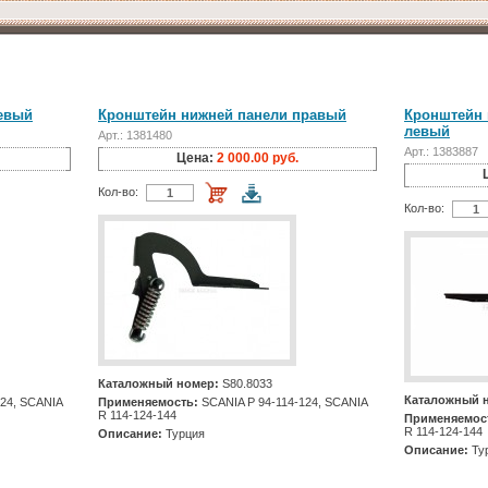
евый
Кронштейн нижней панели правый
Кронштейн 
левый
Арт.: 1381480
Арт.: 1383887
Цена:
2 000.00 руб.
Кол-во:
Кол-во:
Каталожный номер:
S80.8033
Каталожный 
24, SCANIA
Применяемость:
SCANIA Р 94-114-124, SCANIA
R 114-124-144
Применяемос
R 114-124-144
Описание:
Турция
Описание:
Ту