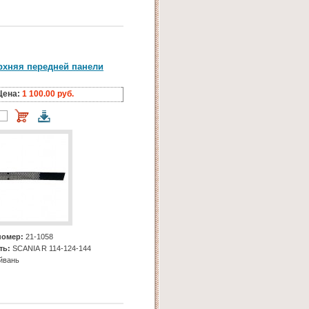
рхняя передней панели
Цена:
1 100.00 руб.
номер:
21-1058
ть:
SCANIA R 114-124-144
йвань