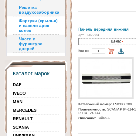
Решетка
воздухозаборника
Фартуки (крылья)
и панели арок
Панель передняя нижняя
колес
Арт.: 1366384
Части и
Цена:
-
фурнитура
дверей
Кол-во:
Каталог марок
DAF
IVECO
MAN
Каталожный номер:
ES03080200
Применяемость:
SCANIA Р 94-114-1
MERCEDES
R 114-124-144
RENAULT
Описание:
Тайвань
SCANIA
UNIVERSAL