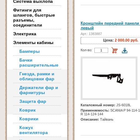
Система выхлопа
Фитинги для
шлангов, быстрые
разъемы,
Кронштейн передней панели
соединители
левый
Электрика
Арт.: 1383887
Цена:
2 000.00 руб.
Элементы кабины
Кол-во:
Бамперы
Бачки
расширительные
Гнезда, рамки и
облицовки фар
Держатели фар и
фарнитуры
Защита фар
Каталожный номер:
JS-6018L
Коврик
Применяемость:
SCANIA Р 94-114-1
R 114-124-144
Коврики
Описание:
Тайвань
Кожух
вентилятора