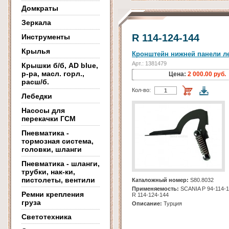
Домкраты
Зеркала
R 114-124-144
Инструменты
Крылья
Кронштейн нижней панели л
Арт.: 1381479
Крышки б/б, AD blue,
р-ра, масл. горл.,
Цена:
2 000.00 руб.
расш/б.
Кол-во:
Лебедки
Насосы для
перекачки ГСМ
Пневматика -
тормозная система,
головки, шланги
Пневматика - шланги,
трубки, нак-ки,
пистолеты, вентили
Каталожный номер:
S80.8032
Применяемость:
SCANIA Р 94-114-1
Ремни крепления
R 114-124-144
груза
Описание:
Турция
Светотехника