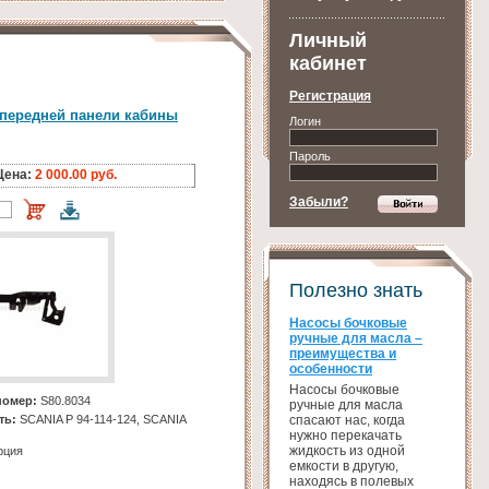
Личный
кабинет
Регистрация
передней панели кабины
Логин
Пароль
Цена:
2 000.00 руб.
Забыли?
Полезно знать
Насосы бочковые
ручные для масла –
преимущества и
особенности
Насосы бочковые
номер:
S80.8034
ручные для масла
спасают нас, когда
ть:
SCANIA Р 94-114-124, SCANIA
нужно перекачать
жидкость из одной
рция
емкости в другую,
находясь в полевых