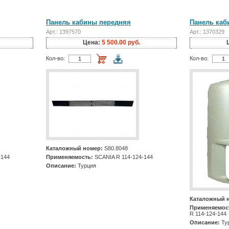
Панель кабины передняя
Панель каб
Арт.: 1397570
Арт.: 1370329
Цена:
5 500.00 руб.
Кол-во:
Кол-во:
Каталожный номер:
S80.8048
-144
Применяемость:
SCANIA R 114-124-144
Описание:
Турция
Каталожный 
Применяемос
R 114-124-144
Описание:
Ту