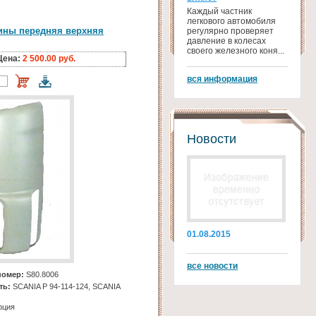
Каждый частник
легкового автомобиля
ины передняя верхняя
регулярно проверяет
давление в колесах
своего железного коня...
Цена:
2 500.00 руб.
вся информация
Новости
01.08.2015
все новости
номер:
S80.8006
ть:
SCANIA Р 94-114-124, SCANIA
рция