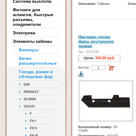
Система выхлопа
Описание:
Тайвань
Опис
Фитинги для
шлангов, быстрые
разъемы,
соединители
Электрика
Накладка гнезда
Элементы кабины
фары внутренняя
правая
Бамперы
Арт.: 8141290
Бачки
Цена:
300.00 руб.
расширительные
Кол-во:
Гнезда, рамки и
облицовки фар
DAF
RENAULT
SCANIA
VOLVO
F
FH I
Каталожный номер:
JS-
FH II
7116R
FH III
Применяемость:
VOLVO