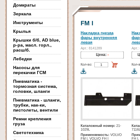
Домкраты
Зеркала
FM I
Инструменты
Крылья
Накладка гнезда
Нак
фары внутренняя
фар
Крышки б/б, AD blue,
левая
лев
р-ра, масл. горл.,
Арт.: 8141289
Арт.:
расш/б.
Цена:
-
Ц
Лебедки
Кол-во:
Кол-в
Насосы для
перекачки ГСМ
Пневматика -
тормозная система,
головки, шланги
Пневматика - шланги,
трубки, нак-ки,
пистолеты, вентили
Ремни крепления
груза
Каталожный номер:
21-
Ката
1029L
7116
Светотехника
Применяемость:
VOLVO
Прим
FM I, VOLVO FH I
FH I