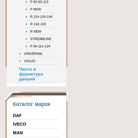
P 83-93-113
P NEW
R 114-124-144
R 142-143
R NEW
STREAMLINE
Р 94-114-124
UNIVERSAL
VOLVO
Части и
фурнитура
дверей
Каталог марок
DAF
IVECO
MAN