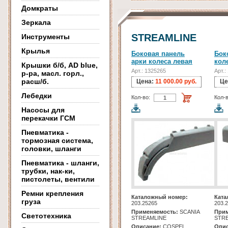
Домкраты
Зеркала
STREAMLINE
Инструменты
Крылья
Боковая панель
Бок
арки колеса левая
кол
Крышки б/б, AD blue,
Арт.: 1325265
Арт.:
р-ра, масл. горл.,
расш/б.
Цена:
11 000.00 руб.
Це
Лебедки
Кол-во:
Кол-в
Насосы для
перекачки ГСМ
Пневматика -
тормозная система,
головки, шланги
Пневматика - шланги,
трубки, нак-ки,
пистолеты, вентили
Ремни крепления
Каталожный номер:
Ката
груза
203.25265
203.
Применяемость:
SCANIA
Прим
Светотехника
STREAMLINE
STR
Описание:
COSPEL
Опис