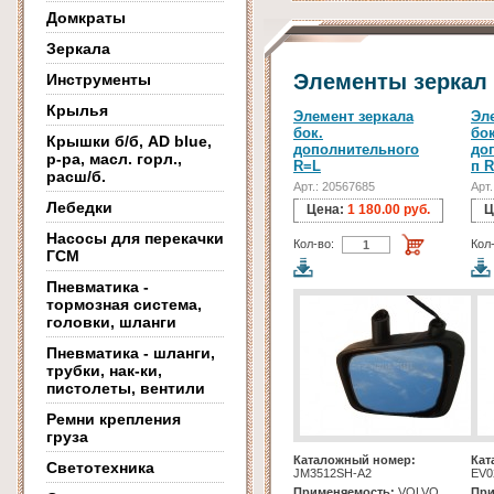
Домкраты
Зеркала
Элементы зеркал
Инструменты
Крылья
Элемент зеркала
Эл
бок.
бок
Крышки б/б, AD blue,
дополнительного
до
р-ра, масл. горл.,
R=L
п 
расш/б.
Арт.: 20567685
Арт
Лебедки
Цена:
1 180.00 руб.
Ц
Насосы для перекачки
Кол-во:
Кол
ГСМ
Пневматика -
тормозная система,
головки, шланги
Пневматика - шланги,
трубки, нак-ки,
пистолеты, вентили
Ремни крепления
груза
Каталожный номер:
Кат
Светотехника
JM3512SH-A2
EV0
Применяемость:
VOLVO
При