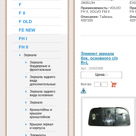
JM3513H
EV0
F
Применяемость:
VOLVO
При
FH II, VOLVO FM II
FH 
F II
Описание:
Тайвань
Опи
435*200
425
F OLD
FE NEW
FH I
FH II
Элемент зеркала
Зеркала
бок. основного с/п
Зеркала
R=L
бордюрные и
Арт.: 20455986
фронтальные
Цена:
-
Зеркала заднего
вида
дополнительные
Кол-во:
Зеркала заднего
вида основные
Зеркало
Кронштейны и
крышки
кронштейнов
Крышки зеркал
и корпуса
Элементы