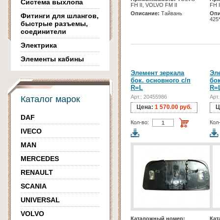
Система выхлопа
FH II, VOLVO FM II
FH 
Описание:
Тайвань
Опи
Фитинги для шлангов,
425
быстрые разъемы,
соединители
Электрика
Элементы кабины
Элемент зеркала
Эл
бок. основного с/п
бок
R=L
R=
Арт.: 20455986
Арт
Каталог марок
Цена:
1 570.00 руб.
Ц
DAF
Кол-во:
Кол
IVECO
MAN
MERCEDES
RENAULT
SCANIA
UNIVERSAL
VOLVO
Каталожный номер:
Кат