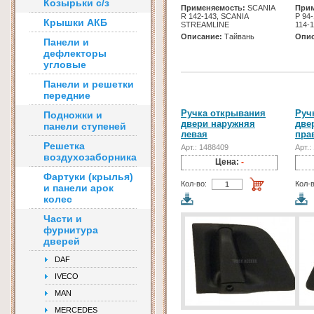
Козырьки с/з
Применяемость:
SCANIA
Прим
R 142-143, SCANIA
Р 94
Крышки АКБ
STREAMLINE
114-
Описание:
Тайвань
Опис
Панели и
дефлекторы
угловые
Панели и решетки
передние
Ручка открывания
Руч
Подножки и
двери наружняя
две
панели ступеней
левая
пра
Решетка
Арт.: 1488409
Арт.:
воздухозаборника
Цена:
-
Фартуки (крылья)
Кол-во:
Кол-в
и панели арок
колес
Части и
фурнитура
дверей
DAF
IVECO
MAN
MERCEDES