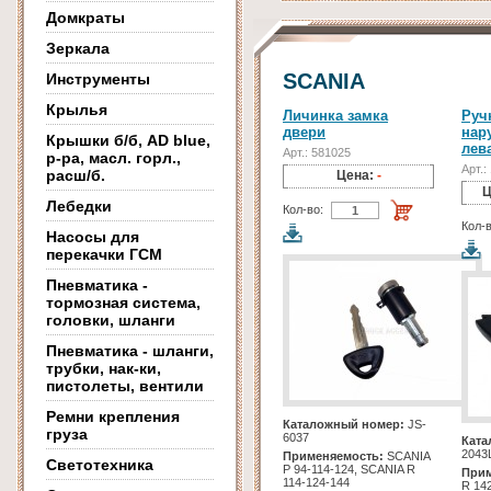
Домкраты
Зеркала
SCANIA
Инструменты
Крылья
Личинка замка
Руч
двери
нар
Крышки б/б, AD blue,
лев
Арт.: 581025
р-ра, масл. горл.,
Арт.:
расш/б.
Цена:
-
Ц
Лебедки
Кол-во:
Кол-в
Насосы для
перекачки ГСМ
Пневматика -
тормозная система,
головки, шланги
Пневматика - шланги,
трубки, нак-ки,
пистолеты, вентили
Ремни крепления
Каталожный номер:
JS-
груза
6037
Ката
2043
Применяемость:
SCANIA
Светотехника
Р 94-114-124, SCANIA R
Прим
114-124-144
R 14