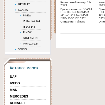
Каталожный номер:
21-
Ката
RENAULT
2005L
2005
Применяемость:
SCANIA
Прим
SCANIA
Р 94-114-124, SCANIA R
Р 94
114-124-144, SCANIA R
114-
P NEW
NEW, SCANIA P NEW
NEW,
R 114-124-144
Описание:
Тайвань
Опис
R 142-143
R NEW
STREAMLINE
Р 94-114-124
VOLVO
Каталог марок
DAF
IVECO
MAN
MERCEDES
RENAULT