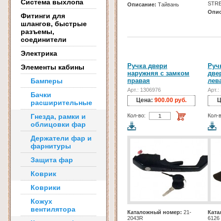
Система выхлопа
STR
Описание:
Тайвань
Опис
Фитинги для
шлангов, быстрые
разъемы,
соединители
Электрика
Ручка двери
Руч
Элементы кабины
наружняя с замком
две
Бамперы
правая
лев
Арт.: 1306976
Арт.:
Бачки
Цена:
900.00 руб.
Ц
расширительные
Гнезда, рамки и
Кол-во:
Кол-в
облицовки фар
Держатели фар и
фарнитуры
Защита фар
Коврик
Коврики
Кожух
вентилятора
Каталожный номер:
21-
Ката
2043R
6126