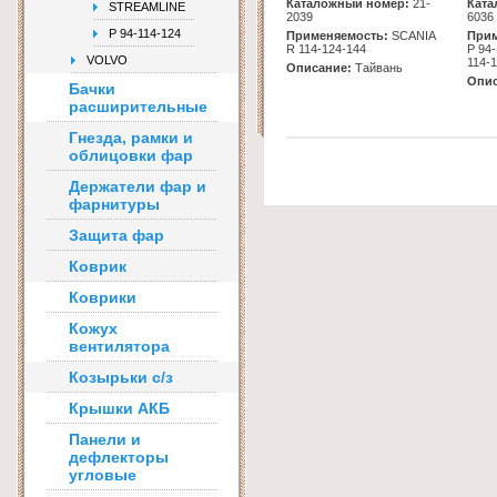
Каталожный номер:
21-
Ката
STREAMLINE
2039
6036
Р 94-114-124
Применяемость:
SCANIA
Прим
R 114-124-144
Р 94
VOLVO
114-
Описание:
Тайвань
Опис
Бачки
расширительные
Гнезда, рамки и
облицовки фар
Держатели фар и
фарнитуры
Защита фар
Коврик
Коврики
Кожух
вентилятора
Козырьки с/з
Крышки АКБ
Панели и
дефлекторы
угловые