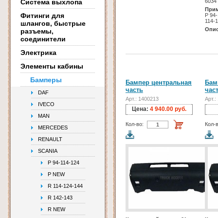
Система выхлопа
6034
Прим
Фитинги для
Р 94
114-
шлангов, быстрые
Опис
разъемы,
соединители
Электрика
Элементы кабины
Бамперы
Бампер центральная
Бам
часть
час
DAF
Арт.: 1400213
Арт.:
IVECO
Цена:
4 940.00 руб.
MAN
Кол-во:
Кол-в
MERCEDES
RENAULT
SCANIA
P 94-114-124
P NEW
R 114-124-144
R 142-143
R NEW