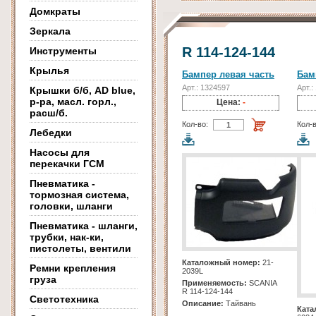
Домкраты
Зеркала
R 114-124-144
Инструменты
Крылья
Бампер левая часть
Бам
Арт.: 1324597
Арт.:
Крышки б/б, AD blue,
р-ра, масл. горл.,
Цена:
-
расш/б.
Кол-во:
Кол-в
Лебедки
Насосы для
перекачки ГСМ
Пневматика -
тормозная система,
головки, шланги
Пневматика - шланги,
трубки, нак-ки,
пистолеты, вентили
Каталожный номер:
21-
Ремни крепления
2039L
груза
Применяемость:
SCANIA
R 114-124-144
Светотехника
Описание:
Тайвань
Ката