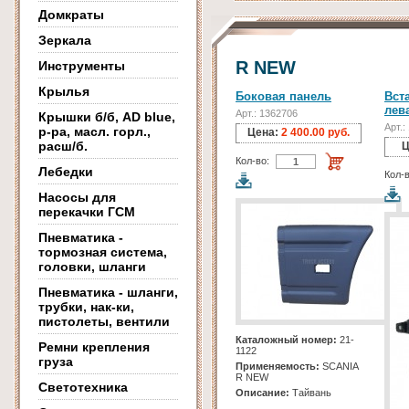
Домкраты
Зеркала
R NEW
Инструменты
Крылья
Боковая панель
Вст
лев
Арт.: 1362706
Крышки б/б, AD blue,
Арт.:
р-ра, масл. горл.,
Цена:
2 400.00 руб.
расш/б.
Ц
Кол-во:
Лебедки
Кол-в
Насосы для
перекачки ГСМ
Пневматика -
тормозная система,
головки, шланги
Пневматика - шланги,
трубки, нак-ки,
пистолеты, вентили
Каталожный номер:
21-
Ремни крепления
1122
груза
Применяемость:
SCANIA
R NEW
Светотехника
Описание:
Тайвань