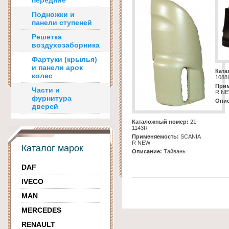
передние
Подножки и
панели ступеней
Решетка
воздухозаборника
Фартуки (крылья)
и панели арок
Ката
колес
1088
Прим
Части и
R N
фурнитура
Опис
дверей
Каталожный номер:
21-
1143R
Применяемость:
SCANIA
R NEW
Каталог марок
Описание:
Тайвань
DAF
IVECO
MAN
MERCEDES
RENAULT