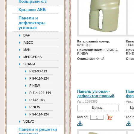
Козырьки с/з
Крышки АКБ
Панели и
дефлекторы
угловые
DAF
Каталожный номер:
Ката
IVECO
02B1-002
1143
MAN
Применяемость:
SCANIA
Прим
R NEW
R N
MERCEDES
Описание:
Китай
Опис
SCANIA
P 83-93-113
P 94-114-124
P NEW
Панель угловая -
Пан
R 114-124-144
дефлектор правый
фар
R 142-143
Арт.: 1538385
Арт.:
R NEW
Цена:
-
Ц
Р 94-114-124
Кол-во:
Кол-в
VOLVO
Панели и решетки