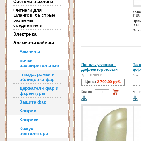
Система выхлопа
Фитинги для
Ката
шлангов, быстрые
1106
разъемы,
Прим
соединители
R N
Опис
Электрика
Элементы кабины
Бамперы
Бачки
Панель угловая -
Пан
расширительные
дефлектор левый
деф
Гнезда, рамки и
Арт.: 1538384
Арт.:
облицовки фар
Цена:
2 700.00 руб.
Держатели фар и
Кол-во:
Кол-в
фарнитуры
Защита фар
Коврик
Коврики
Кожух
вентилятора