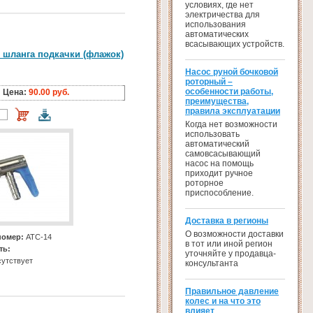
условиях, где нет
электричества для
использования
автоматических
всасывающих устройств.
 шланга подкачки (флажок)
Насос руной бочковой
роторный –
особенности работы,
Цена:
90.00 руб.
преимущества,
правила эксплуатации
Когда нет возможности
использовать
автоматический
самовсасывающий
насос на помощь
приходит ручное
роторное
приспособление.
Доставка в регионы
О возможности доставки
номер:
АТС-14
в тот или иной регион
ть:
уточняйте у продавца-
утствует
консультанта
Правильное давление
колес и на что это
влияет