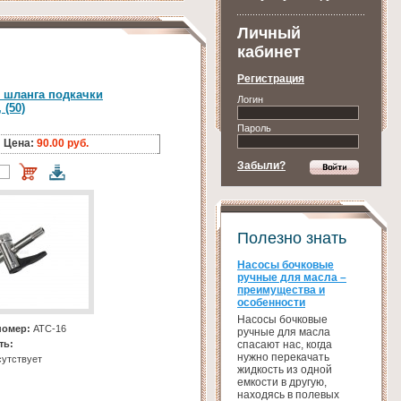
Личный
кабинет
Регистрация
 шланга подкачки
Логин
 (50)
Пароль
Цена:
90.00 руб.
Забыли?
Полезно знать
Насосы бочковые
ручные для масла –
преимущества и
особенности
Насосы бочковые
номер:
АТС-16
ручные для масла
спасают нас, когда
ть:
нужно перекачать
утствует
жидкость из одной
емкости в другую,
находясь в полевых