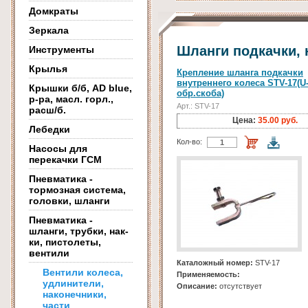
Домкраты
Зеркала
Шланги подкачки, 
Инструменты
Крылья
Крепление шланга подкачки
внутреннего колеса STV-17(U
Крышки б/б, AD blue,
обр.скоба)
р-ра, масл. горл.,
Арт.: STV-17
расш/б.
Цена:
35.00 руб.
Лебедки
Кол-во:
Насосы для
перекачки ГСМ
Пневматика -
тормозная система,
головки, шланги
Пневматика -
шланги, трубки, нак-
ки, пистолеты,
вентили
Каталожный номер:
STV-17
Вентили колеса,
Применяемость:
удлинители,
Описание:
отсутствует
наконечники,
части