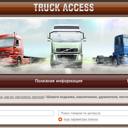
и, нак-ки, пистолеты, вентили
/
Шланги подкачки, наконечники, удлинители, пист
еще параметры поиска