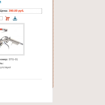
м
Цена:
390.00 руб.
номер:
STG-01
ть:
утствует