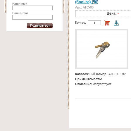
(бронза) (50)
Ваше имя
Арт.: АТС-06
Ваш e-mail
Цена:
-
Кол-во:
Каталожный номер:
АТС-06 1/4"
Применяемость:
Описание:
отсутствует