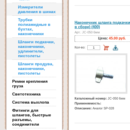
Измерители
давления в шинах
Трубки
Наконечник шланга подкачки
полиамидные в
в сборе) (400)
бухтах,
Арт.: JC-050 6мм
наконечники
Цена:
45.00 руб.
Шланги подкачки,
наконечники,
Кол-во:
удлинители,
пистолеты
Шланги продува,
наконечники,
пистолеты
Ремни крепления
груза
Светотехника
Каталожный номер:
JC-050 6мм
Система выхлопа
Применяемость:
Описание:
Аналог SP-028
Фитинги для
шлангов, быстрые
разъемы,
соединители