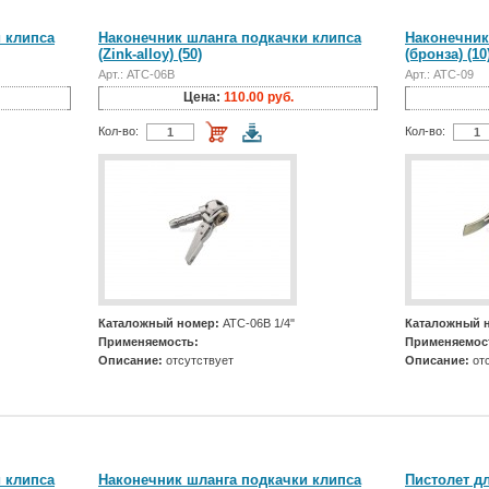
 клипса
Наконечник шланга подкачки клипса
Наконечник
(Zink-alloy) (50)
(бронза) (10
Арт.: АТС-06В
Арт.: АТС-09
Цена:
110.00 руб.
Кол-во:
Кол-во:
Каталожный номер:
АТС-06В 1/4"
Каталожный 
Применяемость:
Применяемос
Описание:
отсутствует
Описание:
отс
 клипса
Наконечник шланга подкачки клипса
Пистолет д