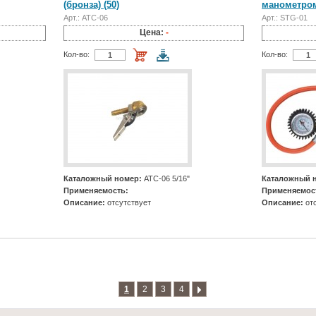
(бронза) (50)
манометро
Арт.: АТС-06
Арт.: STG-01
Цена:
-
Кол-во:
Кол-во:
Каталожный номер:
АТС-06 5/16"
Каталожный 
Применяемость:
Применяемос
Описание:
отсутствует
Описание:
отс
1
2
3
4