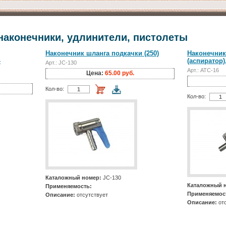
наконечники, удлинители, пистолеты
Наконечник шланга подкачки (250)
Наконечник
-
(аспиратор),
Арт.: JC-130
Арт.: АТС-16
Цена:
65.00 руб.
Кол-во:
Кол-во:
Каталожный номер:
JC-130
Каталожный 
Применяемость:
Применяемос
Описание:
отсутствует
Описание:
отс