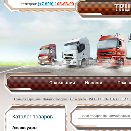
(+7 909)
163-63-90
телефон:
Главная страница
/
Каталог товаров
/
По маркам
/
IVECO
/
EUROTRAKKER
/
З
Каталог товаров
Аксессуары