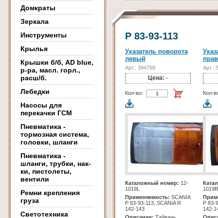
Домкраты
Зеркала
P 83-93-113
Инструменты
Крылья
Указатель поворота
Указ
левый
пра
Крышки б/б, AD blue,
Арт.: 394768
Арт.: 
р-ра, масл. горл.,
расш/б.
Цена:
-
Лебедки
Кол-во:
Кол-в
Насосы для
перекачки ГСМ
Пневматика -
тормозная система,
головки, шланги
Пневматика -
шланги, трубки, нак-
ки, пистолеты,
вентили
Каталожный номер:
12-
Ката
1019L
1019
Ремни крепления
Применяемость:
SCANIA
Прим
груза
P 83-93-113, SCANIA R
P 83-
142-143
142-1
Светотехника
Описание:
Тайвань
Опис