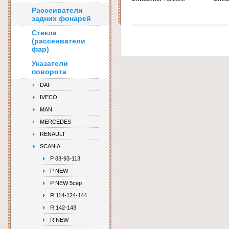
Рассеиватели
задних фонарей
Стекла
(рассеиватели
фар)
Указатели
поворота
DAF
IVECO
MAN
MERCEDES
RENAULT
SCANIA
P 83-93-113
P NEW
P NEW 5сер
R 114-124-144
R 142-143
R NEW