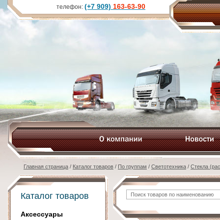
(+7 909)
163-63-90
телефон:
Главная страница
/
Каталог товаров
/
По группам
/
Светотехника
/
Стекла (ра
Каталог товаров
Аксессуары