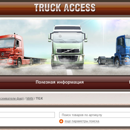
ссеиватели фар)
/
MAN
/
TGX
еще параметры поиска