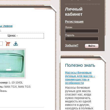
Личный
кабинет
Регистрация
ы левое
Логин
L
Пароль
Цена:
-
Забыли?
Полезно знать
Насосы бочковые
ручные для масла –
преимущества и
номер:
L-10-1043L
особенности
ть:
MAN TGX, MAN TGS
Насосы бочковые
ручные для масла
йвань
спасают нас, когда
нужно перекачать
жидкость из одной
емкости в другую,
находясь в полевых