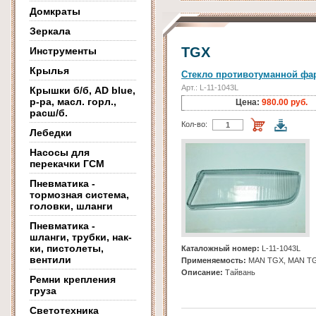
Домкраты
Зеркала
TGX
Инструменты
Крылья
Стекло противотуманной фа
Арт.: L-11-1043L
Крышки б/б, AD blue,
р-ра, масл. горл.,
Цена:
980.00 руб.
расш/б.
Кол-во:
Лебедки
Насосы для
перекачки ГСМ
Пневматика -
тормозная система,
головки, шланги
Пневматика -
шланги, трубки, нак-
ки, пистолеты,
Каталожный номер:
L-11-1043L
вентили
Применяемость:
MAN TGX, MAN T
Описание:
Тайвань
Ремни крепления
груза
Светотехника