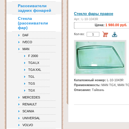
Рассеиватели
задних фонарей
Стекло фары правое
Стекла
Арт.: L-10-1043R
(рассеиватели
Цена:
1 980.00 руб.
фар)
Кол-во:
DAF
IVECO
MAN
F 2000
TGA LX
TGA XXL
TGL
Каталожный номер:
L-10-1043R
TGS
Применяемость:
MAN TGX, MAN T
Описание:
Тайвань
TGX
MERCEDES
RENAULT
SCANIA
UNIVERSAL
VOLVO