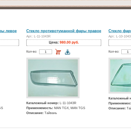
ры левое
Стекло противотуманной фары правое
Стекло фар
Арт.: L-11-1043R
Арт.: L-10-1043
Цена:
980.00 руб.
Кол-во:
Кол-во:
Каталожный 
Каталожный номер:
L-11-1043R
Применяемос
GS
Применяемость:
MAN TGX, MAN TGS
Описание:
Та
Описание:
Тайвань