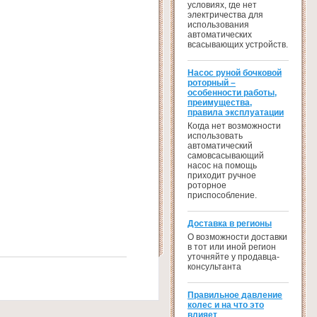
условиях, где нет
электричества для
использования
автоматических
всасывающих устройств.
Насос руной бочковой
роторный –
особенности работы,
преимущества,
правила эксплуатации
Когда нет возможности
использовать
автоматический
самовсасывающий
насос на помощь
приходит ручное
роторное
приспособление.
Доставка в регионы
О возможности доставки
в тот или иной регион
уточняйте у продавца-
консультанта
Правильное давление
колес и на что это
влияет