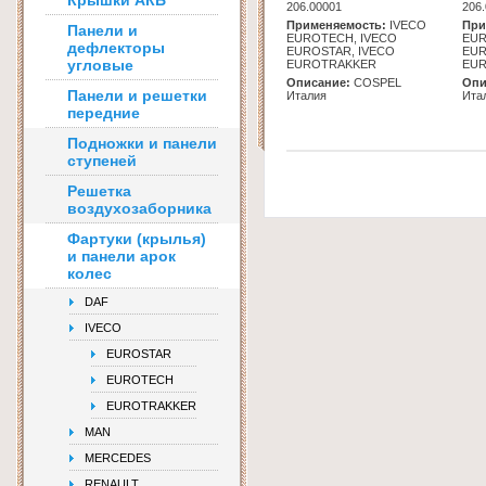
Крышки АКБ
206.00001
206
Применяемость:
IVECO
При
Панели и
EUROTECH, IVECO
EUR
дефлекторы
EUROSTAR, IVECO
EUR
угловые
EUROTRAKKER
EU
Описание:
COSPEL
Опи
Панели и решетки
Италия
Ита
передние
Подножки и панели
ступеней
Решетка
воздухозаборника
Фартуки (крылья)
и панели арок
колес
DAF
IVECO
EUROSTAR
EUROTECH
EUROTRAKKER
MAN
MERCEDES
RENAULT