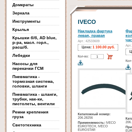
Домкраты
Зеркала
IVECO
Инструменты
Крылья
Накладка фартука
Фар
левая, правая
кол
Крышки б/б, AD blue,
час
Арт.: 42533609
р-ра, масл. горл.,
Арт.
расш/б.
Цена:
1 100.00 руб.
Ц
Лебедки
Кол-во:
Кол-
Насосы для
перекачки ГСМ
Пневматика -
тормозная система,
головки, шланги
Пневматика - шланги,
трубки, нак-ки,
пистолеты, вентили
Ремни крепления
Каталожный номер:
груза
206.28256
Кат
206
Применяемость:
IVECO
Светотехника
EUROTECH, IVECO
При
EUROSTAR
EUR