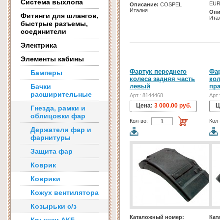
Система выхлопа
EU
Описание:
COSPEL
Италия
Опи
Фитинги для шлангов,
Ита
быстрые разъемы,
соединители
Электрика
Элементы кабины
Фартук переднего
Фар
Бамперы
колеса задняя часть
кол
Бачки
левый
пр
расширительные
Арт.: 8144468
Арт.
Цена:
3 000.00 руб.
Ц
Гнезда, рамки и
облицовки фар
Кол-во:
Кол-
Держатели фар и
фарнитуры
Защита фар
Коврик
Коврики
Кожух вентилятора
Козырьки с/з
Каталожный номер:
Кат