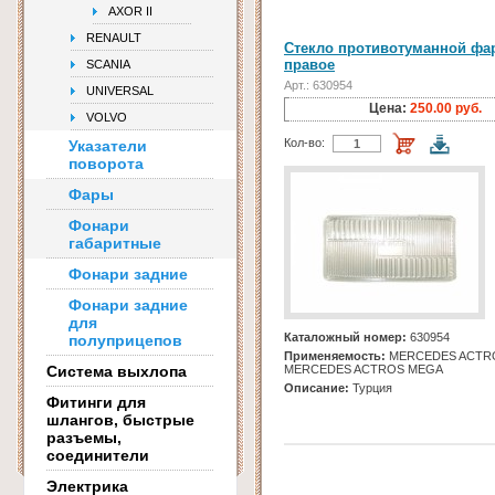
AXOR II
RENAULT
Стекло противотуманной фа
правое
SCANIA
Арт.: 630954
UNIVERSAL
Цена:
250.00 руб.
VOLVO
Кол-во:
Указатели
поворота
Фары
Фонари
габаритные
Фонари задние
Фонари задние
для
Каталожный номер:
630954
полуприцепов
Применяемость:
MERCEDES ACTR
Система выхлопа
MERCEDES ACTROS MEGA
Описание:
Турция
Фитинги для
шлангов, быстрые
разъемы,
соединители
Электрика