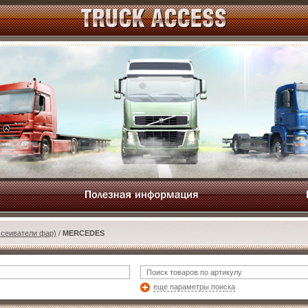
ссеиватели фар)
/
MERCEDES
еще параметры поиска