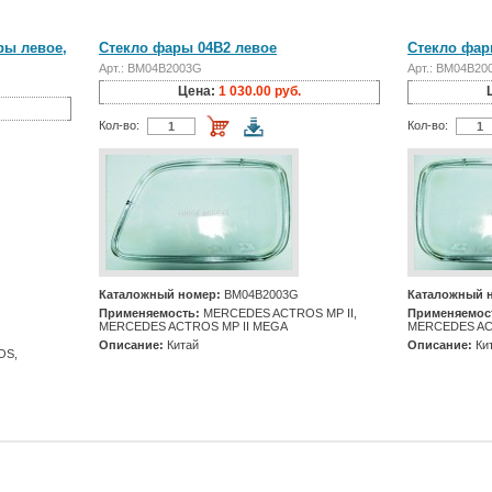
ры левое,
Стекло фары 04B2 левое
Стекло фар
Арт.: BM04B2003G
Арт.: BM04B20
Цена:
1 030.00 руб.
Кол-во:
Кол-во:
Каталожный номер:
BM04B2003G
Каталожный 
Применяемость:
MERCEDES ACTROS MP II,
Применяемос
MERCEDES ACTROS MP II MEGA
MERCEDES AC
Описание:
Китай
Описание:
Ки
OS,