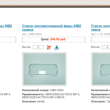
ры 04B2
Стекло противотуманной фары 04B2
Стекло про
правое
левое
Арт.: 04B2-030G
Арт.: L-11-1025
Цена:
240.00 руб.
Кол-во:
Кол-во:
Каталожный номер:
04B2-030G
Каталожный 
 MP II,
Применяемость:
MERCEDES ACTROS MP II,
Применяемос
MERCEDES ACTROS MP II MEGA
MERCEDES AC
Описание:
Китай
Описание:
Та