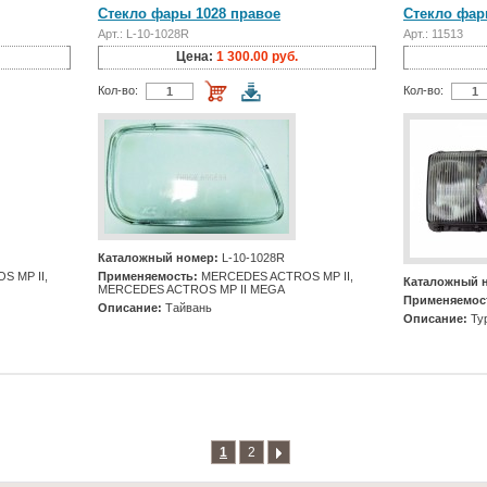
Стекло фары 1028 правое
Стекло фар
Арт.: L-10-1028R
Арт.: 11513
Цена:
1 300.00 руб.
Кол-во:
Кол-во:
Каталожный номер:
L-10-1028R
 MP II,
Применяемость:
MERCEDES ACTROS MP II,
Каталожный 
MERCEDES ACTROS MP II MEGA
Применяемос
Описание:
Тайвань
Описание:
Ту
1
2