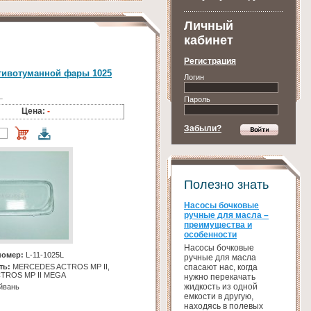
Личный
кабинет
Регистрация
тивотуманной фары 1025
Логин
L
Пароль
Цена:
-
Забыли?
Полезно знать
Насосы бочковые
ручные для масла –
преимущества и
особенности
Насосы бочковые
номер:
L-11-1025L
ручные для масла
спасают нас, когда
ть:
MERCEDES ACTROS MP II,
TROS MP II MEGA
нужно перекачать
жидкость из одной
йвань
емкости в другую,
находясь в полевых