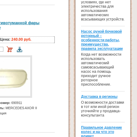
условиях, где нет
электричества для
использования
автоматических
всасывающих устройств.
тивотуманной фары
е
Насос руной бочковой
роторный –
Цена:
240.00 руб.
особенности работы,
преимущества,
правила эксплуатации
Когда нет возможности
использовать
автоматический
самовсасывающий
насос на помощь
приходит ручное
роторное
приспособление.
Доставка в регионы
О возможности доставки
номер:
690911
в тот или иной регион
ть:
MERCEDES AXOR II
уточняйте у продавца-
рция
консультанта
Правильное давление
колес и на что это
влияет