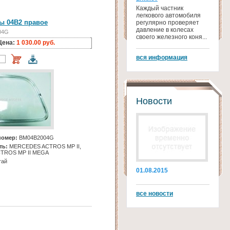
Каждый частник
легкового автомобиля
ы 04B2 правое
регулярно проверяет
давление в колесах
04G
своего железного коня...
Цена:
1 030.00 руб.
вся информация
Новости
номер:
BM04B2004G
ть:
MERCEDES ACTROS MP II,
TROS MP II MEGA
тай
01.08.2015
все новости