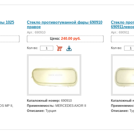
ры 1025
Стекло противотуманной фары 690910
Стекло про
правое
690911лево
Арт.: 690910
Арт.: 690911
Цена:
240.00 руб.
Кол-во:
Кол-во:
Каталожный номер:
690910
Каталожный 
 MP II,
Применяемость:
MERCEDES AXOR II
Применяемос
Описание:
Турция
Описание:
Ту