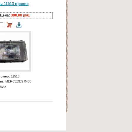
ы 11513 правое
Цена:
390.00 руб.
номер:
11513
ть:
MERCEDES 0403
рция