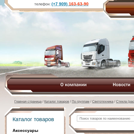
(+7 909)
163-63-90
телефон:
Главная страница
/
Каталог товаров
/
По группам
/
Светотехника
/
Стекла (ра
Каталог товаров
Аксессуары