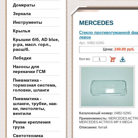
Домкраты
Зеркала
MERCEDES
Инструменты
Крылья
Стекло противотуманной фа
левое
Крышки б/б, AD blue,
Арт.: 04B2-029G
р-ра, масл. горл.,
расш/б.
Цена:
240.00 руб.
Лебедки
Кол-во:
Насосы для
перекачки ГСМ
Пневматика -
тормозная система,
головки, шланги
Пневматика -
шланги, трубки, нак-
ки, пистолеты,
вентили
Каталожный номер:
04B2-029G
Применяемость:
MERCEDES ACTROS
Ремни крепления
MERCEDES ACTROS MP II MEGA
груза
Описание:
Китай
Светотехника