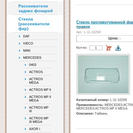
Рассеиватели
задних фонарей
Стекла
Стекло противотуманной фа
(рассеиватели
правое
фар)
Арт.: L-11-1025R
DAF
Цена:
-
IVECO
Кол-во:
MAN
MERCEDES
0403
ACTROS
ACTROS
MEGA
ACTROS MP II
ACTROS MP II
Каталожный номер:
L-11-1025R
MEGA
Применяемость:
MERCEDES ACTROS
ACTROS MP
MERCEDES ACTROS MP II MEGA
III
Описание:
Тайвань
ACTROS MP
III MEGA
AXOR I