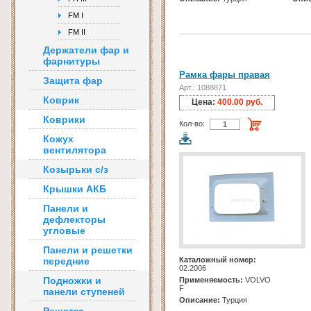
FM I
FM II
Держатели фар и
фарнитуры
Рамка фары правая
Защита фар
Арт.: 1088871
Коврик
Цена:
400.00 руб.
Коврики
Кол-во:
Кожух
вентилятора
Козырьки с/з
Крышки АКБ
Панели и
дефлекторы
угловые
Панели и решетки
передние
Каталожный номер:
02.2006
Подножки и
Применяемость:
VOLVO
F
панели ступеней
Описание:
Турция