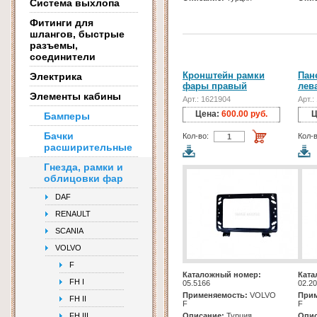
Система выхлопа
Фитинги для
шлангов, быстрые
разъемы,
соединители
Кронштейн рамки
Пан
Электрика
фары правый
лев
Элементы кабины
Арт.: 1621904
Арт.:
Цена:
600.00 руб.
Ц
Бамперы
Бачки
Кол-во:
Кол-в
расширительные
Гнезда, рамки и
облицовки фар
DAF
RENAULT
SCANIA
VOLVO
F
Каталожный номер:
Ката
FH I
05.5166
02.2
Применяемость:
VOLVO
Прим
FH II
F
F
FH III
Описание:
Турция
Опис