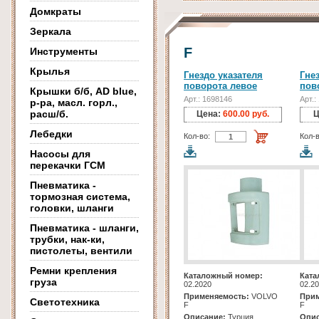
Домкраты
Зеркала
F
Инструменты
Крылья
Гнездо указателя
Гне
поворота левое
пов
Крышки б/б, AD blue,
Арт.: 1698146
Арт.:
р-ра, масл. горл.,
расш/б.
Цена:
600.00 руб.
Ц
Лебедки
Кол-во:
Кол-в
Насосы для
перекачки ГСМ
Пневматика -
тормозная система,
головки, шланги
Пневматика - шланги,
трубки, нак-ки,
пистолеты, вентили
Ремни крепления
Каталожный номер:
Ката
груза
02.2020
02.2
Применяемость:
VOLVO
Прим
Светотехника
F
F
Описание:
Турция
Опис