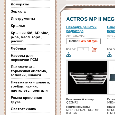
Домкраты
Зеркала
ACTROS MP II ME
Инструменты
Крылья
Накладка решетки
Пане
радиатора
верх
Крышки б/б, AD blue,
Арт.: QBZMP2
Арт.:
р-ра, масл. горл.,
расш/б.
Цена:
6 497.50 руб.
Лебедки
Кол-во:
Кол-в
Насосы для
перекачки ГСМ
Пневматика -
тормозная система,
головки, шланги
Пневматика - шланги,
трубки, нак-ки,
пистолеты, вентили
Ремни крепления
Каталожный номер:
Ката
груза
QBZMP2
04B2-
Применяемость:
Прим
Светотехника
MERCEDES ACTROS MP
MERC
II MEGA
II, 