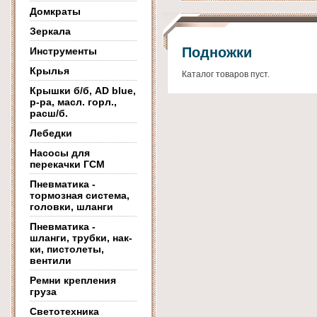
Домкраты
Зеркала
Подножки
Инструменты
Крылья
Каталог товаров пуст.
Крышки б/б, AD blue,
р-ра, масл. горл.,
расш/б.
Лебедки
Насосы для
перекачки ГСМ
Пневматика -
тормозная система,
головки, шланги
Пневматика -
шланги, трубки, нак-
ки, пистолеты,
вентили
Ремни крепления
груза
Светотехника