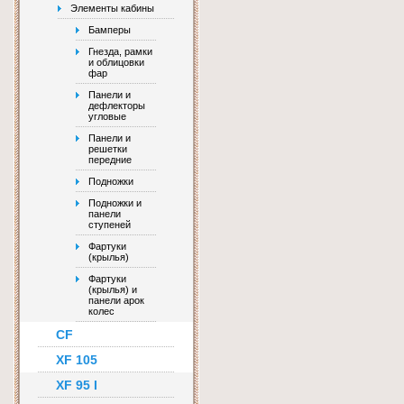
Элементы кабины
Бамперы
Гнезда, рамки
и облицовки
фар
Панели и
дефлекторы
угловые
Панели и
решетки
передние
Подножки
Подножки и
панели
ступеней
Фартуки
(крылья)
Фартуки
(крылья) и
панели арок
колес
CF
XF 105
XF 95 I