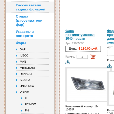
Рассеиватели
задних фонарей
Стекла
(рассеиватели
фар)
Фара
Фар
Указатели
противотуманная
про
поворота
1045 правая
дал
лев
Фары
Арт.: 21035690
Арт.:
Цена:
4 180.00 руб.
DAF
IVECO
Кол-во:
Кол-в
MAN
MERCEDES
RENAULT
SCANIA
UNIVERSAL
VOLVO
F
FE NEW
Каталожный номер:
11-
1045 R
Ката
FH I
1042
Применяемость:
VOLVO