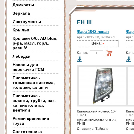
Домкраты
Зеркала
FH III
Инструменты
Крылья
Фара 1042 левая
Фар
Арт.: 21035638, 82304599
Арт.:
Крышки б/б, AD blue,
р-ра, масл. горл.,
Цена:
-
расш/б.
Кол-во:
Кол-в
Лебедки
Насосы для
перекачки ГСМ
Пневматика -
тормозная система,
головки, шланги
Пневматика -
шланги, трубки, нак-
ки, пистолеты,
вентили
Каталожный номер:
10-
Ката
1042 L
1042
Ремни крепления
Применяемость:
VOLVO
Прим
груза
FH III
FH III
Описание:
Тайвань
Опис
Светотехника