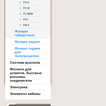
FH II
FH III
FL NEW
FM I
FM II
Фонари
габаритные
Фонари задние
Фонари задние
для
полуприцепов
Система выхлопа
Фитинги для
шлангов, быстрые
разъемы,
соединители
Электрика
Элементы кабины