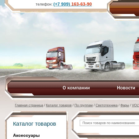
(+7 909)
163-63-90
телефон:
Главная страница
/
Каталог товаров
/
По группам
/
Светотехника
/
Фары
/
VOL
Каталог товаров
Аксессуары