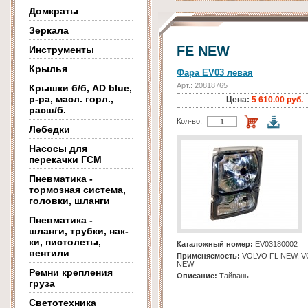
Домкраты
Зеркала
FE NEW
Инструменты
Крылья
Фара EV03 левая
Арт.: 20818765
Крышки б/б, AD blue,
р-ра, масл. горл.,
Цена:
5 610.00 руб.
расш/б.
Кол-во:
Лебедки
Насосы для
перекачки ГСМ
Пневматика -
тормозная система,
головки, шланги
Пневматика -
шланги, трубки, нак-
ки, пистолеты,
Каталожный номер:
EV03180002
вентили
Применяемость:
VOLVO FL NEW, V
NEW
Ремни крепления
Описание:
Тайвань
груза
Светотехника