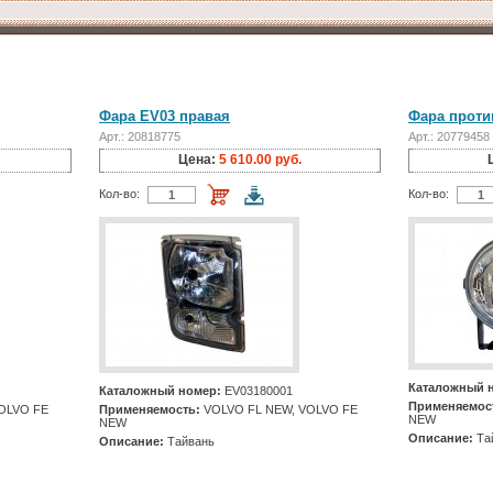
Фара EV03 правая
Фара проти
Арт.: 20818775
Арт.: 20779458
Цена:
5 610.00 руб.
Кол-во:
Кол-во:
Каталожный 
Каталожный номер:
EV03180001
Применяемос
OLVO FE
Применяемость:
VOLVO FL NEW, VOLVO FE
NEW
NEW
Описание:
Та
Описание:
Тайвань