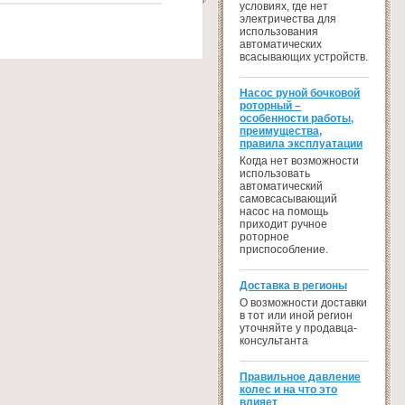
условиях, где нет
электричества для
использования
автоматических
всасывающих устройств.
Насос руной бочковой
роторный –
особенности работы,
преимущества,
правила эксплуатации
Когда нет возможности
использовать
автоматический
самовсасывающий
насос на помощь
приходит ручное
роторное
приспособление.
Доставка в регионы
О возможности доставки
в тот или иной регион
уточняйте у продавца-
консультанта
Правильное давление
колес и на что это
влияет