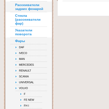
Рассеиватели
задних фонарей
Стекла
(рассеиватели
фар)
Указатели
поворота
Фары
DAF
IVECO
MAN
MERCEDES
RENAULT
SCANIA
UNIVERSAL
VOLVO
F
FE NEW
FH I