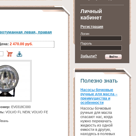
Личный
кабинет
Регистрация
вотуманная левая, правая
Логин
Пароль
Цена:
2 470.00 руб.
Забыли?
Полезно знать
Насосы бочковые
ручные для масла –
преимущества и
особенности
номер:
EV0318C000
Насосы бочковые
ть:
VOLVO FL NEW, VOLVO FE
ручные для масла
спасают нас, когда
нужно перекачать
йвань
жидкость из одной
емкости в другую,
находясь в полевых