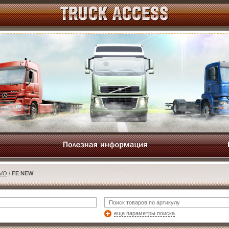
VO
/
FE NEW
еще параметры поиска