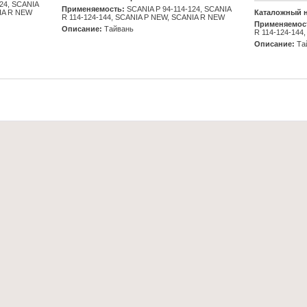
24, SCANIA
Применяемость:
SCANIA Р 94-114-124, SCANIA
NIA R NEW
Каталожный 
R 114-124-144, SCANIA P NEW, SCANIA R NEW
Применяемос
Описание:
Тайвань
R 114-124-144
Описание:
Та