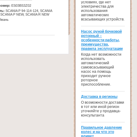
условиях, где нет
номер:
ES03BS3Z02
электричества для
использования
ть:
SCANIA Р 94-114-124, SCANIA
, SCANIA P NEW, SCANIA R NEW
автоматических
всасывающих устройств.
йвань
Насос руной бочковой
роторный –
особенности работы,
преимущества,
правила эксплуатации
Когда нет возможности
использовать
автоматический
самовсасывающий
насос на помощь
приходит ручное
роторное
приспособление.
Доставка в регионы
О возможности доставки
в тот или иной регион
уточняйте у продавца-
консультанта
Правильное давление
колес и на что это
влияет