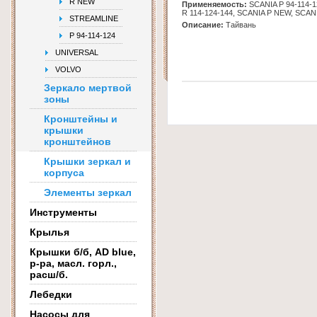
R NEW
Применяемость:
SCANIA Р 94-114-1
R 114-124-144, SCANIA P NEW, SCA
STREAMLINE
Описание:
Тайвань
Р 94-114-124
UNIVERSAL
VOLVO
Зеркало мертвой
зоны
Кронштейны и
крышки
кронштейнов
Крышки зеркал и
корпуса
Элементы зеркал
Инструменты
Крылья
Крышки б/б, AD blue,
р-ра, масл. горл.,
расш/б.
Лебедки
Насосы для