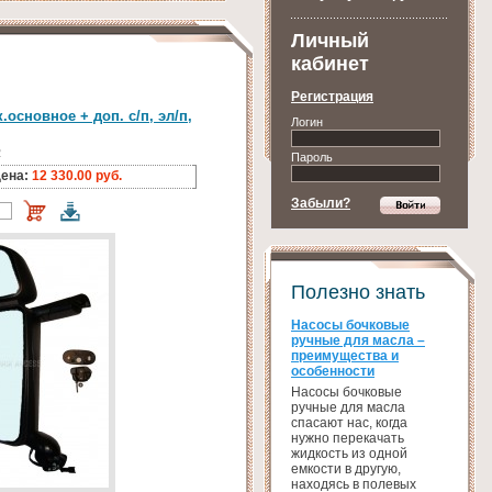
Личный
кабинет
Регистрация
.основное + доп. с/п, эл/п,
Логин
2
Пароль
ена:
12 330.00 руб.
Забыли?
Полезно знать
Насосы бочковые
ручные для масла –
преимущества и
особенности
Насосы бочковые
ручные для масла
спасают нас, когда
нужно перекачать
жидкость из одной
емкости в другую,
находясь в полевых