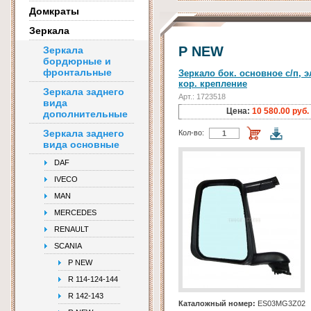
Домкраты
Зеркала
P NEW
Зеркала
бордюрные и
фронтальные
Зеркало бок. основное с/п, эл
кор. крепление
Зеркала заднего
Арт.: 1723518
вида
Цена:
10 580.00 руб.
дополнительные
Зеркала заднего
Кол-во:
вида основные
DAF
IVECO
MAN
MERCEDES
RENAULT
SCANIA
P NEW
R 114-124-144
R 142-143
Каталожный номер:
ES03MG3Z02