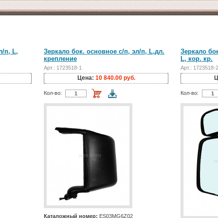
/п, L,
Зеркало бок. основное с/п, эл/п, L,дл.
Зеркало бок
крепление
L, кор. кр.
Арт.: 1723518-1
Арт.: 1723518-
Цена:
10 840.00 руб.
Ц
Кол-во:
Кол-во:
Каталожный номер:
ES03MG6Z02