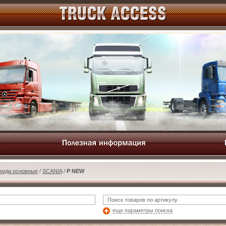
 вида основные
/
SCANIA
/
P NEW
еще параметры поиска