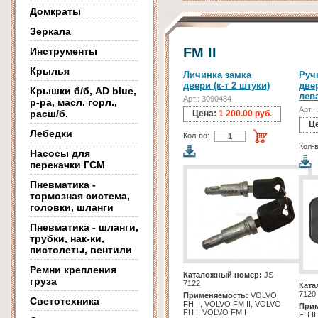
Домкраты
Зеркала
FM II
Инструменты
Крылья
Личинка замка
Руч
двери (к-т 2 штуки)
две
Крышки б/б, AD blue,
лев
Арт.: 3090484
р-ра, масл. горл.,
Арт.:
расш/б.
Цена:
1 200.00 руб.
Ц
Лебедки
Кол-во:
Кол-в
Насосы для
перекачки ГСМ
Пневматика -
тормозная система,
головки, шланги
Пневматика - шланги,
трубки, нак-ки,
пистолеты, вентили
Ремни крепления
Каталожный номер:
JS-
груза
7122
Ката
7120
Применяемость:
VOLVO
Светотехника
FH II, VOLVO FM II, VOLVO
Прим
FH I, VOLVO FM I
FH I