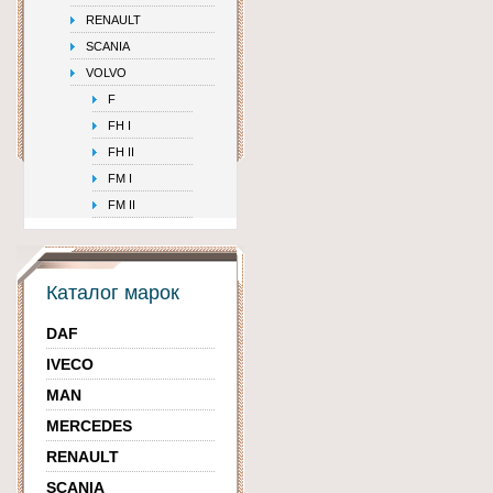
RENAULT
SCANIA
VOLVO
F
FH I
FH II
FM I
FM II
Каталог марок
DAF
IVECO
MAN
MERCEDES
RENAULT
SCANIA