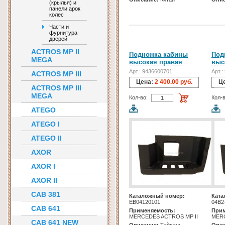
(крылья) и
панели арок
колес
Части и
фурнитура
дверей
ACTROS MP II
Подножка кабины
Под
MEGA
высокая правая
выс
Арт.: 9436600701
Арт.:
ACTROS MP III
Цена:
2 400.00 руб.
Ц
ACTROS MP III
MEGA
Кол-во:
Кол-в
ATEGO
ATEGO I
ATEGO II
AXOR
AXOR I
AXOR II
CAB 381
Каталожный номер:
Ката
EB04120101
04B2
CAB 641
Применяемость:
Прим
MERCEDES ACTROS MP II
MERC
CAB 641 NEW