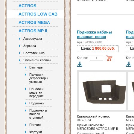
ACTROS
ACTROS LOW CAB
ACTROS MEGA
ACTROS MP II
Подножка кабины
Под
высокая левая
выс
Аксессуары
Арт.: 9436600601
Арт.:
Зеркала
Цена:
1 800.00 руб.
Ц
Светотехника
Кол-во:
Кол-в
Элементы кабины
Бамперы
Панели и
дефлекторы
угловые
Панели и
решетки
передние
Подножки
Подножки и
панели
Каталожный номер:
Ката
ступеней
04B2-024
МВ50
Прочие
Применяемость:
Прим
MERCEDES ACTROS MP II
MERC
Фартуки
Описание:
Китай
Опис