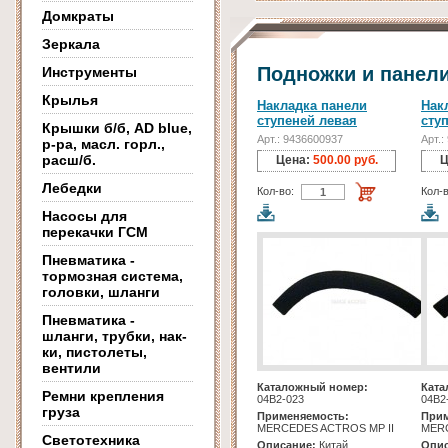
Домкраты
Зеркала
Подножки и панели
Инструменты
Крылья
Накладка панели
Нак
ступеней левая
сту
Крышки б/б, AD blue,
Арт.: 9436600937
Арт.:
р-ра, масл. горл.,
расш/б.
Цена:
500.00 руб.
Ц
Лебедки
Кол-во:
Кол-в
Насосы для
перекачки ГСМ
Пневматика -
тормозная система,
головки, шланги
Пневматика -
шланги, трубки, нак-
ки, пистолеты,
вентили
Каталожный номер:
Ката
Ремни крепления
04B2-023
04B2
груза
Применяемость:
Прим
MERCEDES ACTROS MP II
MERC
Светотехника
Описание:
Китай
Опис