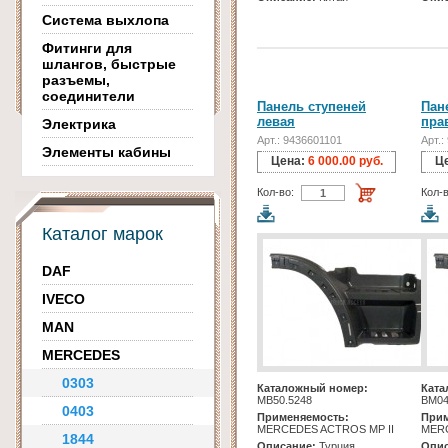
Система выхлопа
Фитинги для
шлангов, быстрые
разъемы,
соединители
Панель ступеней
Пан
левая
пра
Электрика
Арт.: 9436601101
Арт.:
Элементы кабины
Цена:
6 000.00 руб.
Ц
Кол-во:
Кол-в
Каталог марок
DAF
IVECO
MAN
MERCEDES
0303
Каталожный номер:
Ката
МВ50.5248
BM04
0403
Применяемость:
Прим
MERCEDES ACTROS MP II
MERC
1844
Описание:
Турция
Опис