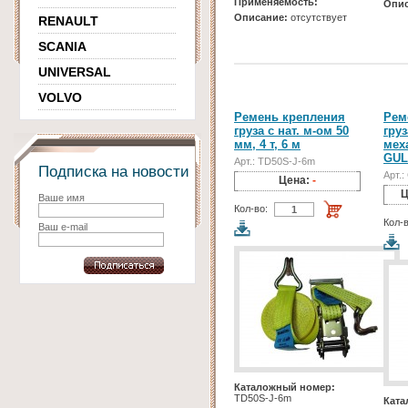
Применяемость:
Опис
Описание:
отсутствует
RENAULT
SCANIA
UNIVERSAL
VOLVO
Ремень крепления
Рем
груза с нат. м-ом 50
груз
мм, 4 т, 6 м
мех
GUL
Арт.: TD50S-J-6m
Подписка на новости
Арт.
Цена:
-
Ц
Ваше имя
Кол-во:
Кол-в
Ваш e-mail
Каталожный номер:
TD50S-J-6m
Ката