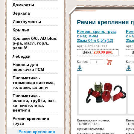
Домкраты
Зеркала
Ремни крепления г
Инструменты
Крылья
Ремень крепл, груза
Рем
с нат, м-ом
с на
Крышки б/б, AD blue,
25мм-04m-0,54т(12)
25мм
р-ра, масл. горл.,
Арт.: TD29B-SP-13-L
Арт.
расш/б.
Цена:
230.00 руб.
Ц
Лебедки
Кол-во:
Кол-в
Насосы для
перекачки ГСМ
Пневматика -
тормозная система,
головки, шланги
Пневматика -
шланги, трубки, нак-
ки, пистолеты,
вентили
Ремни крепления
Каталожный номер:
Ката
груза
TD29B-SP-13-L
TD29
Применяемость:
Прим
Ремни крепления