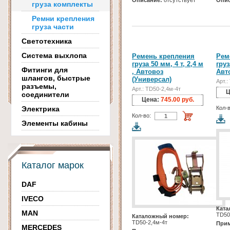
Описание:
отсутствует
Опис
груза комплекты
Ремни крепления
груза части
Светотехника
Система выхлопа
Ремень крепления
Рем
груза 50 мм, 4 т, 2,4 м
груз
Фитинги для
, Автовоз
Авт
шлангов, быстрые
(Универсал)
Арт.
разъемы,
Арт.: TD50-2,4м-4т
Ц
соединители
Цена:
745.00 руб.
Электрика
Кол-в
Кол-во:
Элементы кабины
Каталог марок
DAF
IVECO
Ката
MAN
TD50
Каталожный номер:
TD50-2,4м-4т
Прим
MERCEDES