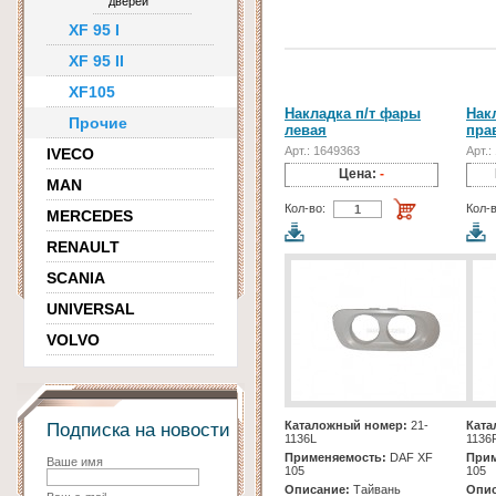
дверей
XF 95 I
XF 95 II
XF105
Накладка п/т фары
Нак
Прочие
левая
пра
Арт.: 1649363
Арт.:
IVECO
Цена:
-
MAN
Кол-во:
Кол-в
MERCEDES
RENAULT
SCANIA
UNIVERSAL
VOLVO
Каталожный номер:
21-
Ката
Подписка на новости
1136L
1136
Применяемость:
DAF XF
Прим
Ваше имя
105
105
Описание:
Тайвань
Опис