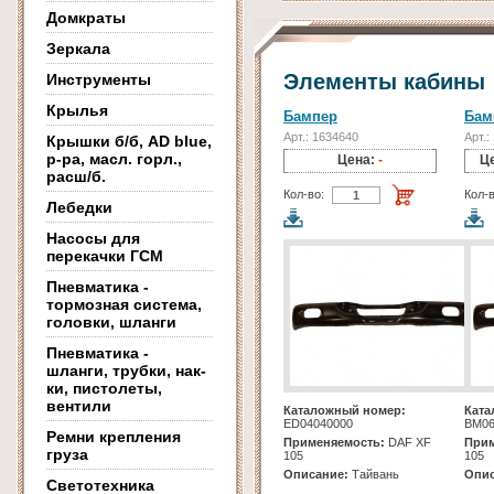
Домкраты
Зеркала
Элементы кабины
Инструменты
Крылья
Бампер
Бам
Арт.: 1634640
Арт.:
Крышки б/б, AD blue,
р-ра, масл. горл.,
Цена:
-
Ц
расш/б.
Кол-во:
Кол-в
Лебедки
Насосы для
перекачки ГСМ
Пневматика -
тормозная система,
головки, шланги
Пневматика -
шланги, трубки, нак-
ки, пистолеты,
вентили
Каталожный номер:
Ката
ED04040000
BM06
Ремни крепления
Применяемость:
DAF XF
Прим
груза
105
105
Описание:
Тайвань
Опис
Светотехника