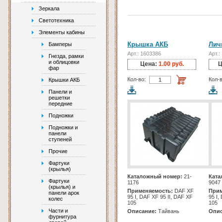
Зеркала
Светотехника
Элементы кабины
Крышка АКБ
Лич
Бамперы
Арт.: 1603386
Арт.:
Гнезда, рамки
и облицовки
Цена:
1.00 руб.
Ц
фар
Кол-во:
Кол-в
Крышки АКБ
Панели и
решетки
передние
Подножки
Подножки и
панели
ступеней
Прочие
Фартуки
(крылья)
Каталожный номер:
21-
Ката
Фартуки
1176
9047
(крылья) и
Применяемость:
DAF XF
Прим
панели арок
95 I, DAF XF 95 II, DAF XF
95 I,
колес
105
105
Части и
Описание:
Тайвань
Опис
фурнитура