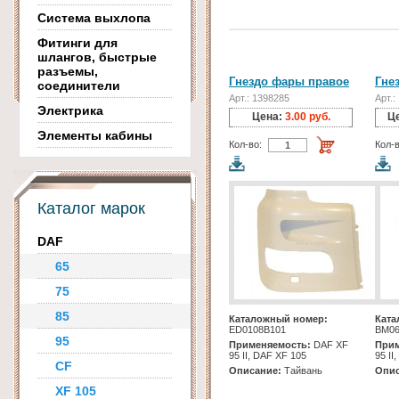
Система выхлопа
Фитинги для
шлангов, быстрые
разъемы,
Гнездо фары правое
Гне
соединители
Арт.: 1398285
Арт.:
Электрика
Цена:
3.00 руб.
Ц
Элементы кабины
Кол-во:
Кол-в
Каталог марок
DAF
65
75
85
Каталожный номер:
Ката
ED0108B101
BM06
95
Применяемость:
DAF XF
Прим
95 II, DAF XF 105
95 II
CF
Описание:
Тайвань
Опис
XF 105